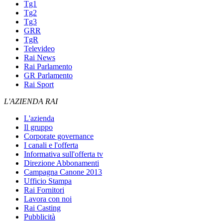
Tg1
Tg2
Tg3
GRR
TgR
Televideo
Rai News
Rai Parlamento
GR Parlamento
Rai Sport
L'AZIENDA RAI
L'azienda
Il gruppo
Corporate governance
I canali e l'offerta
Informativa sull'offerta tv
Direzione Abbonamenti
Campagna Canone 2013
Ufficio Stampa
Rai Fornitori
Lavora con noi
Rai Casting
Pubblicità