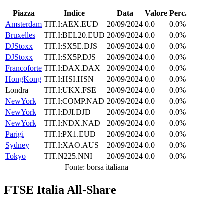
Piazza
Indice
Data
Valore
Perc.
Amsterdam
TIT.I:AEX.EUD
20/09/2024
0.0
0.0%
Bruxelles
TIT.I:BEL20.EUD
20/09/2024
0.0
0.0%
DJStoxx
TIT.I:SX5E.DJS
20/09/2024
0.0
0.0%
DJStoxx
TIT.I:SX5P.DJS
20/09/2024
0.0
0.0%
Francoforte
TIT.I:DAX.DAX
20/09/2024
0.0
0.0%
HongKong
TIT.I:HSI.HSN
20/09/2024
0.0
0.0%
Londra
TIT.I:UKX.FSE
20/09/2024
0.0
0.0%
NewYork
TIT.I:COMP.NAD
20/09/2024
0.0
0.0%
NewYork
TIT.I:DJI.DJD
20/09/2024
0.0
0.0%
NewYork
TIT.I:NDX.NAD
20/09/2024
0.0
0.0%
Parigi
TIT.I:PX1.EUD
20/09/2024
0.0
0.0%
Sydney
TIT.I:XAO.AUS
20/09/2024
0.0
0.0%
Tokyo
TIT.N225.NNI
20/09/2024
0.0
0.0%
Fonte: borsa italiana
FTSE Italia All-Share