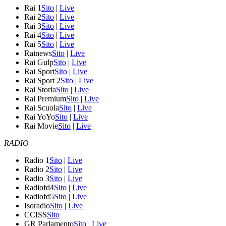
Rai 1
Sito
|
Live
Rai 2
Sito
|
Live
Rai 3
Sito
|
Live
Rai 4
Sito
|
Live
Rai 5
Sito
|
Live
Rainews
Sito
|
Live
Rai Gulp
Sito
|
Live
Rai Sport
Sito
|
Live
Rai Sport 2
Sito
|
Live
Rai Storia
Sito
|
Live
Rai Premium
Sito
|
Live
Rai Scuola
Sito
|
Live
Rai YoYo
Sito
|
Live
Rai Movie
Sito
|
Live
RADIO
Radio 1
Sito
|
Live
Radio 2
Sito
|
Live
Radio 3
Sito
|
Live
Radiofd4
Sito
|
Live
Radiofd5
Sito
|
Live
Isoradio
Sito
|
Live
CCISS
Sito
GR Parlamento
Sito
|
Live