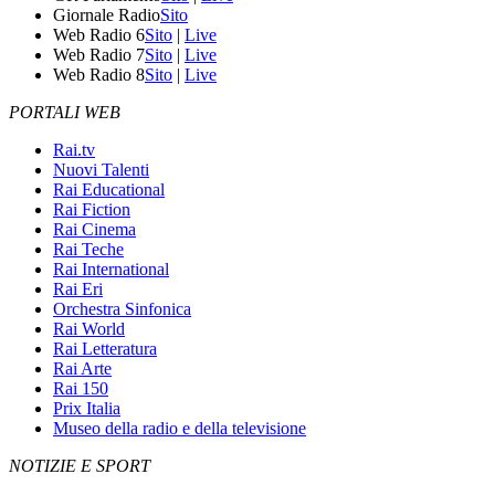
Giornale Radio
Sito
Web Radio 6
Sito
|
Live
Web Radio 7
Sito
|
Live
Web Radio 8
Sito
|
Live
PORTALI WEB
Rai.tv
Nuovi Talenti
Rai Educational
Rai Fiction
Rai Cinema
Rai Teche
Rai International
Rai Eri
Orchestra Sinfonica
Rai World
Rai Letteratura
Rai Arte
Rai 150
Prix Italia
Museo della radio e della televisione
NOTIZIE E SPORT