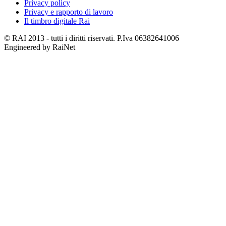
Privacy policy
Privacy e rapporto di lavoro
Il timbro digitale Rai
© RAI 2013 - tutti i diritti riservati. P.Iva 06382641006
Engineered by RaiNet