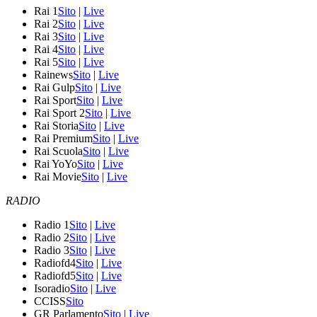
Rai 1
Sito
|
Live
Rai 2
Sito
|
Live
Rai 3
Sito
|
Live
Rai 4
Sito
|
Live
Rai 5
Sito
|
Live
Rainews
Sito
|
Live
Rai Gulp
Sito
|
Live
Rai Sport
Sito
|
Live
Rai Sport 2
Sito
|
Live
Rai Storia
Sito
|
Live
Rai Premium
Sito
|
Live
Rai Scuola
Sito
|
Live
Rai YoYo
Sito
|
Live
Rai Movie
Sito
|
Live
RADIO
Radio 1
Sito
|
Live
Radio 2
Sito
|
Live
Radio 3
Sito
|
Live
Radiofd4
Sito
|
Live
Radiofd5
Sito
|
Live
Isoradio
Sito
|
Live
CCISS
Sito
GR Parlamento
Sito
|
Live