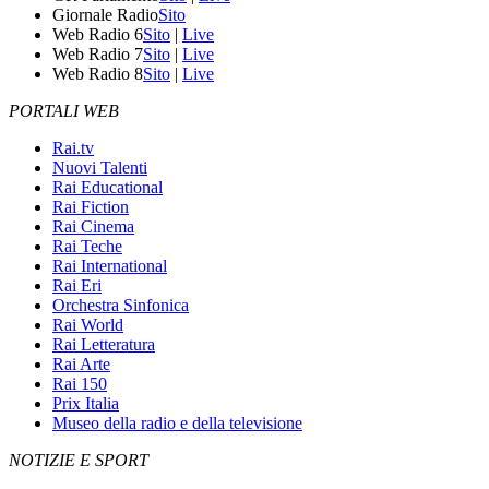
Giornale Radio
Sito
Web Radio 6
Sito
|
Live
Web Radio 7
Sito
|
Live
Web Radio 8
Sito
|
Live
PORTALI WEB
Rai.tv
Nuovi Talenti
Rai Educational
Rai Fiction
Rai Cinema
Rai Teche
Rai International
Rai Eri
Orchestra Sinfonica
Rai World
Rai Letteratura
Rai Arte
Rai 150
Prix Italia
Museo della radio e della televisione
NOTIZIE E SPORT