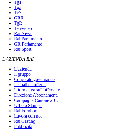
Tg1
Tg2
Tg3
GRR
TgR
Televideo
Rai News
Rai Parlamento
GR Parlamento
Rai Sport
L'AZIENDA RAI
L'azienda
Il gruppo
Corporate governance
I canali e l'offerta
Informativa sull'offerta tv
Direzione Abbonamenti
Campagna Canone 2013
Ufficio Stampa
Rai Fornitori
Lavora con noi
Rai Casting
Pubblicità