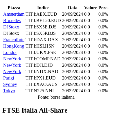
Piazza
Indice
Data
Valore
Perc.
Amsterdam
TIT.I:AEX.EUD
20/09/2024
0.0
0.0%
Bruxelles
TIT.I:BEL20.EUD
20/09/2024
0.0
0.0%
DJStoxx
TIT.I:SX5E.DJS
20/09/2024
0.0
0.0%
DJStoxx
TIT.I:SX5P.DJS
20/09/2024
0.0
0.0%
Francoforte
TIT.I:DAX.DAX
20/09/2024
0.0
0.0%
HongKong
TIT.I:HSI.HSN
20/09/2024
0.0
0.0%
Londra
TIT.I:UKX.FSE
20/09/2024
0.0
0.0%
NewYork
TIT.I:COMP.NAD
20/09/2024
0.0
0.0%
NewYork
TIT.I:DJI.DJD
20/09/2024
0.0
0.0%
NewYork
TIT.I:NDX.NAD
20/09/2024
0.0
0.0%
Parigi
TIT.I:PX1.EUD
20/09/2024
0.0
0.0%
Sydney
TIT.I:XAO.AUS
20/09/2024
0.0
0.0%
Tokyo
TIT.N225.NNI
20/09/2024
0.0
0.0%
Fonte: borsa italiana
FTSE Italia All-Share