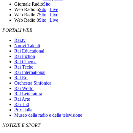
Giornale Radio
Sito
Web Radio 6
Sito
|
Live
Web Radio 7
Sito
|
Live
Web Radio 8
Sito
|
Live
PORTALI WEB
Rai.tv
Nuovi Talenti
Rai Educational
Rai Fiction
Rai Cinema
Rai Teche
Rai International
Rai Eri
Orchestra Sinfonica
Rai World
Rai Letteratura
Rai Arte
Rai 150
Prix Italia
Museo della radio e della televisione
NOTIZIE E SPORT