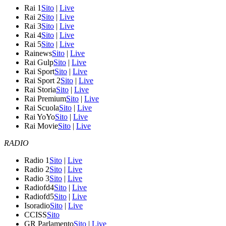
Rai 1
Sito
|
Live
Rai 2
Sito
|
Live
Rai 3
Sito
|
Live
Rai 4
Sito
|
Live
Rai 5
Sito
|
Live
Rainews
Sito
|
Live
Rai Gulp
Sito
|
Live
Rai Sport
Sito
|
Live
Rai Sport 2
Sito
|
Live
Rai Storia
Sito
|
Live
Rai Premium
Sito
|
Live
Rai Scuola
Sito
|
Live
Rai YoYo
Sito
|
Live
Rai Movie
Sito
|
Live
RADIO
Radio 1
Sito
|
Live
Radio 2
Sito
|
Live
Radio 3
Sito
|
Live
Radiofd4
Sito
|
Live
Radiofd5
Sito
|
Live
Isoradio
Sito
|
Live
CCISS
Sito
GR Parlamento
Sito
|
Live