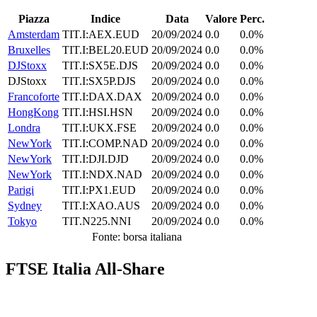
Piazza
Indice
Data
Valore
Perc.
Amsterdam
TIT.I:AEX.EUD
20/09/2024
0.0
0.0%
Bruxelles
TIT.I:BEL20.EUD
20/09/2024
0.0
0.0%
DJStoxx
TIT.I:SX5E.DJS
20/09/2024
0.0
0.0%
DJStoxx
TIT.I:SX5P.DJS
20/09/2024
0.0
0.0%
Francoforte
TIT.I:DAX.DAX
20/09/2024
0.0
0.0%
HongKong
TIT.I:HSI.HSN
20/09/2024
0.0
0.0%
Londra
TIT.I:UKX.FSE
20/09/2024
0.0
0.0%
NewYork
TIT.I:COMP.NAD
20/09/2024
0.0
0.0%
NewYork
TIT.I:DJI.DJD
20/09/2024
0.0
0.0%
NewYork
TIT.I:NDX.NAD
20/09/2024
0.0
0.0%
Parigi
TIT.I:PX1.EUD
20/09/2024
0.0
0.0%
Sydney
TIT.I:XAO.AUS
20/09/2024
0.0
0.0%
Tokyo
TIT.N225.NNI
20/09/2024
0.0
0.0%
Fonte: borsa italiana
FTSE Italia All-Share