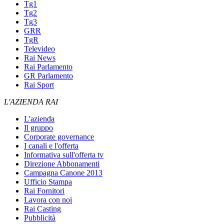
Tg1
Tg2
Tg3
GRR
TgR
Televideo
Rai News
Rai Parlamento
GR Parlamento
Rai Sport
L'AZIENDA RAI
L'azienda
Il gruppo
Corporate governance
I canali e l'offerta
Informativa sull'offerta tv
Direzione Abbonamenti
Campagna Canone 2013
Ufficio Stampa
Rai Fornitori
Lavora con noi
Rai Casting
Pubblicità