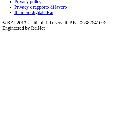
Privacy policy
Privacy e rapporto di lavoro
Il timbro digitale Rai
© RAI 2013 - tutti i diritti riservati. P.Iva 06382641006
Engineered by RaiNet