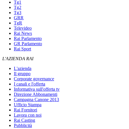
Tg1
Tg2
Tg3
GRR
TgR
Televideo
Rai News
Rai Parlamento
GR Parlamento
Rai Sport
L'AZIENDA RAI
L'azienda
Il gruppo
Corporate governance
I canali e l'offerta
Informativa sull'offerta tv
Direzione Abbonamenti
Campagna Canone 2013
Ufficio Stampa
Rai Fornitori
Lavora con noi
Rai Casting
Pubblicità