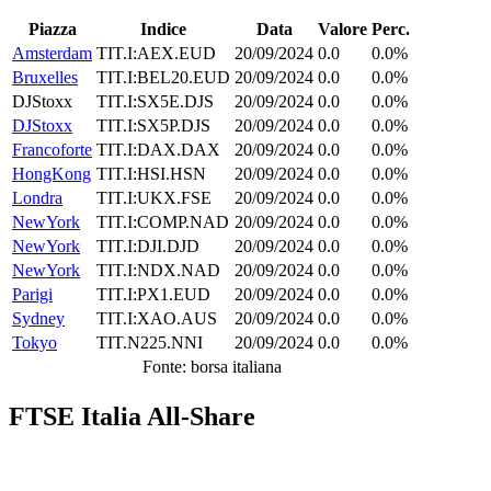
Piazza
Indice
Data
Valore
Perc.
Amsterdam
TIT.I:AEX.EUD
20/09/2024
0.0
0.0%
Bruxelles
TIT.I:BEL20.EUD
20/09/2024
0.0
0.0%
DJStoxx
TIT.I:SX5E.DJS
20/09/2024
0.0
0.0%
DJStoxx
TIT.I:SX5P.DJS
20/09/2024
0.0
0.0%
Francoforte
TIT.I:DAX.DAX
20/09/2024
0.0
0.0%
HongKong
TIT.I:HSI.HSN
20/09/2024
0.0
0.0%
Londra
TIT.I:UKX.FSE
20/09/2024
0.0
0.0%
NewYork
TIT.I:COMP.NAD
20/09/2024
0.0
0.0%
NewYork
TIT.I:DJI.DJD
20/09/2024
0.0
0.0%
NewYork
TIT.I:NDX.NAD
20/09/2024
0.0
0.0%
Parigi
TIT.I:PX1.EUD
20/09/2024
0.0
0.0%
Sydney
TIT.I:XAO.AUS
20/09/2024
0.0
0.0%
Tokyo
TIT.N225.NNI
20/09/2024
0.0
0.0%
Fonte: borsa italiana
FTSE Italia All-Share