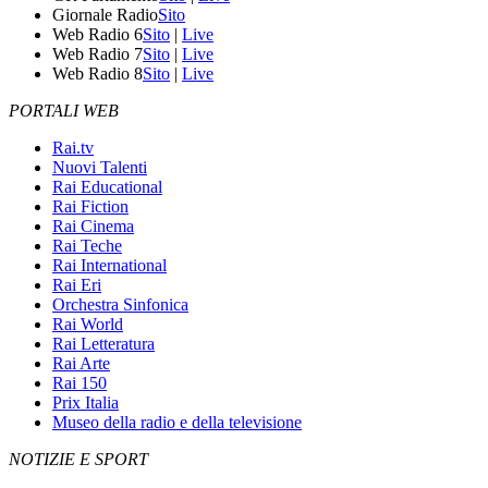
Giornale Radio
Sito
Web Radio 6
Sito
|
Live
Web Radio 7
Sito
|
Live
Web Radio 8
Sito
|
Live
PORTALI WEB
Rai.tv
Nuovi Talenti
Rai Educational
Rai Fiction
Rai Cinema
Rai Teche
Rai International
Rai Eri
Orchestra Sinfonica
Rai World
Rai Letteratura
Rai Arte
Rai 150
Prix Italia
Museo della radio e della televisione
NOTIZIE E SPORT