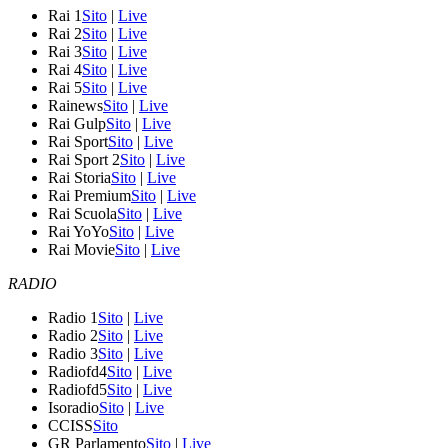
Rai 1
Sito
|
Live
Rai 2
Sito
|
Live
Rai 3
Sito
|
Live
Rai 4
Sito
|
Live
Rai 5
Sito
|
Live
Rainews
Sito
|
Live
Rai Gulp
Sito
|
Live
Rai Sport
Sito
|
Live
Rai Sport 2
Sito
|
Live
Rai Storia
Sito
|
Live
Rai Premium
Sito
|
Live
Rai Scuola
Sito
|
Live
Rai YoYo
Sito
|
Live
Rai Movie
Sito
|
Live
RADIO
Radio 1
Sito
|
Live
Radio 2
Sito
|
Live
Radio 3
Sito
|
Live
Radiofd4
Sito
|
Live
Radiofd5
Sito
|
Live
Isoradio
Sito
|
Live
CCISS
Sito
GR Parlamento
Sito
|
Live