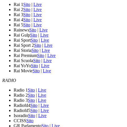
Rai 1
Sito
|
Live
Rai 2
Sito
|
Live
Rai 3
Sito
|
Live
Rai 4
Sito
|
Live
Rai 5
Sito
|
Live
Rainews
Sito
|
Live
Rai Gulp
Sito
|
Live
Rai Sport
Sito
|
Live
Rai Sport 2
Sito
|
Live
Rai Storia
Sito
|
Live
Rai Premium
Sito
|
Live
Rai Scuola
Sito
|
Live
Rai YoYo
Sito
|
Live
Rai Movie
Sito
|
Live
RADIO
Radio 1
Sito
|
Live
Radio 2
Sito
|
Live
Radio 3
Sito
|
Live
Radiofd4
Sito
|
Live
Radiofd5
Sito
|
Live
Isoradio
Sito
|
Live
CCISS
Sito
GR Parlamento
Sito
|
Live