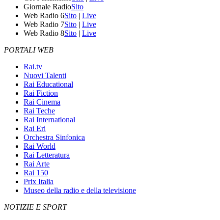
Giornale Radio
Sito
Web Radio 6
Sito
|
Live
Web Radio 7
Sito
|
Live
Web Radio 8
Sito
|
Live
PORTALI WEB
Rai.tv
Nuovi Talenti
Rai Educational
Rai Fiction
Rai Cinema
Rai Teche
Rai International
Rai Eri
Orchestra Sinfonica
Rai World
Rai Letteratura
Rai Arte
Rai 150
Prix Italia
Museo della radio e della televisione
NOTIZIE E SPORT