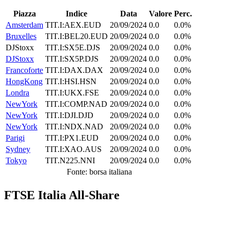
Piazza
Indice
Data
Valore
Perc.
Amsterdam
TIT.I:AEX.EUD
20/09/2024
0.0
0.0%
Bruxelles
TIT.I:BEL20.EUD
20/09/2024
0.0
0.0%
DJStoxx
TIT.I:SX5E.DJS
20/09/2024
0.0
0.0%
DJStoxx
TIT.I:SX5P.DJS
20/09/2024
0.0
0.0%
Francoforte
TIT.I:DAX.DAX
20/09/2024
0.0
0.0%
HongKong
TIT.I:HSI.HSN
20/09/2024
0.0
0.0%
Londra
TIT.I:UKX.FSE
20/09/2024
0.0
0.0%
NewYork
TIT.I:COMP.NAD
20/09/2024
0.0
0.0%
NewYork
TIT.I:DJI.DJD
20/09/2024
0.0
0.0%
NewYork
TIT.I:NDX.NAD
20/09/2024
0.0
0.0%
Parigi
TIT.I:PX1.EUD
20/09/2024
0.0
0.0%
Sydney
TIT.I:XAO.AUS
20/09/2024
0.0
0.0%
Tokyo
TIT.N225.NNI
20/09/2024
0.0
0.0%
Fonte: borsa italiana
FTSE Italia All-Share