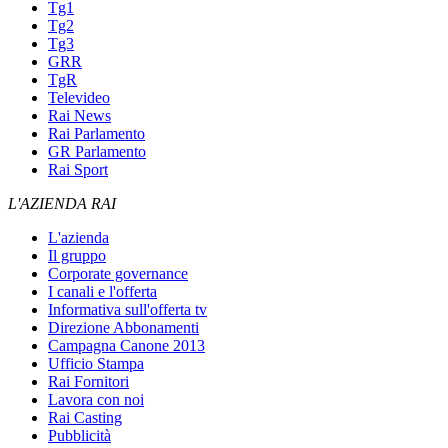
Tg1
Tg2
Tg3
GRR
TgR
Televideo
Rai News
Rai Parlamento
GR Parlamento
Rai Sport
L'AZIENDA RAI
L'azienda
Il gruppo
Corporate governance
I canali e l'offerta
Informativa sull'offerta tv
Direzione Abbonamenti
Campagna Canone 2013
Ufficio Stampa
Rai Fornitori
Lavora con noi
Rai Casting
Pubblicità