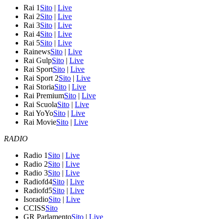
Rai 1
Sito
|
Live
Rai 2
Sito
|
Live
Rai 3
Sito
|
Live
Rai 4
Sito
|
Live
Rai 5
Sito
|
Live
Rainews
Sito
|
Live
Rai Gulp
Sito
|
Live
Rai Sport
Sito
|
Live
Rai Sport 2
Sito
|
Live
Rai Storia
Sito
|
Live
Rai Premium
Sito
|
Live
Rai Scuola
Sito
|
Live
Rai YoYo
Sito
|
Live
Rai Movie
Sito
|
Live
RADIO
Radio 1
Sito
|
Live
Radio 2
Sito
|
Live
Radio 3
Sito
|
Live
Radiofd4
Sito
|
Live
Radiofd5
Sito
|
Live
Isoradio
Sito
|
Live
CCISS
Sito
GR Parlamento
Sito
|
Live