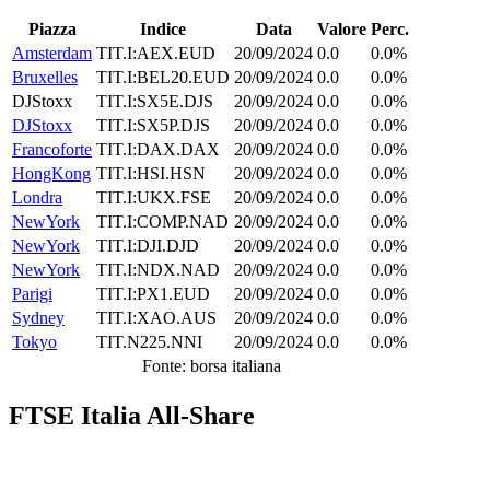
Piazza
Indice
Data
Valore
Perc.
Amsterdam
TIT.I:AEX.EUD
20/09/2024
0.0
0.0%
Bruxelles
TIT.I:BEL20.EUD
20/09/2024
0.0
0.0%
DJStoxx
TIT.I:SX5E.DJS
20/09/2024
0.0
0.0%
DJStoxx
TIT.I:SX5P.DJS
20/09/2024
0.0
0.0%
Francoforte
TIT.I:DAX.DAX
20/09/2024
0.0
0.0%
HongKong
TIT.I:HSI.HSN
20/09/2024
0.0
0.0%
Londra
TIT.I:UKX.FSE
20/09/2024
0.0
0.0%
NewYork
TIT.I:COMP.NAD
20/09/2024
0.0
0.0%
NewYork
TIT.I:DJI.DJD
20/09/2024
0.0
0.0%
NewYork
TIT.I:NDX.NAD
20/09/2024
0.0
0.0%
Parigi
TIT.I:PX1.EUD
20/09/2024
0.0
0.0%
Sydney
TIT.I:XAO.AUS
20/09/2024
0.0
0.0%
Tokyo
TIT.N225.NNI
20/09/2024
0.0
0.0%
Fonte: borsa italiana
FTSE Italia All-Share