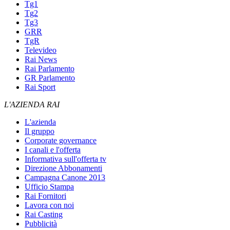
Tg1
Tg2
Tg3
GRR
TgR
Televideo
Rai News
Rai Parlamento
GR Parlamento
Rai Sport
L'AZIENDA RAI
L'azienda
Il gruppo
Corporate governance
I canali e l'offerta
Informativa sull'offerta tv
Direzione Abbonamenti
Campagna Canone 2013
Ufficio Stampa
Rai Fornitori
Lavora con noi
Rai Casting
Pubblicità