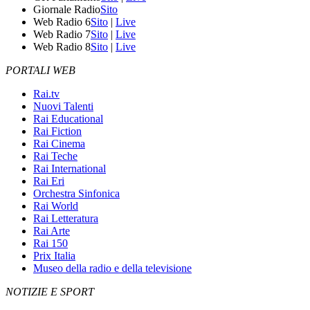
Giornale Radio
Sito
Web Radio 6
Sito
|
Live
Web Radio 7
Sito
|
Live
Web Radio 8
Sito
|
Live
PORTALI WEB
Rai.tv
Nuovi Talenti
Rai Educational
Rai Fiction
Rai Cinema
Rai Teche
Rai International
Rai Eri
Orchestra Sinfonica
Rai World
Rai Letteratura
Rai Arte
Rai 150
Prix Italia
Museo della radio e della televisione
NOTIZIE E SPORT