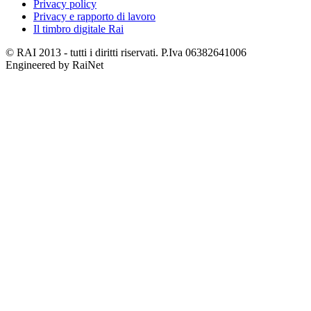
Privacy policy
Privacy e rapporto di lavoro
Il timbro digitale Rai
© RAI 2013 - tutti i diritti riservati. P.Iva 06382641006
Engineered by RaiNet