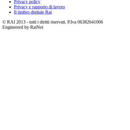
Privacy policy
Privacy e rapporto di lavoro
Il timbro digitale Rai
© RAI 2013 - tutti i diritti riservati. P.Iva 06382641006
Engineered by RaiNet