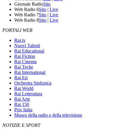
Giornale Radio
Sito
Web Radio 6
Sito
|
Live
Web Radio 7
Sito
|
Live
Web Radio 8
Sito
|
Live
PORTALI WEB
Rai.tv
Nuovi Talenti
Rai Educational
Rai Fiction
Rai Cinema
Rai Teche
Rai International
Rai Eri
Orchestra Sinfonica
Rai World
Rai Letteratura
Rai Arte
Rai 150
Prix Italia
Museo della radio e della televisione
NOTIZIE E SPORT