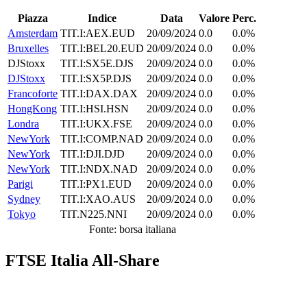
Piazza
Indice
Data
Valore
Perc.
Amsterdam
TIT.I:AEX.EUD
20/09/2024
0.0
0.0%
Bruxelles
TIT.I:BEL20.EUD
20/09/2024
0.0
0.0%
DJStoxx
TIT.I:SX5E.DJS
20/09/2024
0.0
0.0%
DJStoxx
TIT.I:SX5P.DJS
20/09/2024
0.0
0.0%
Francoforte
TIT.I:DAX.DAX
20/09/2024
0.0
0.0%
HongKong
TIT.I:HSI.HSN
20/09/2024
0.0
0.0%
Londra
TIT.I:UKX.FSE
20/09/2024
0.0
0.0%
NewYork
TIT.I:COMP.NAD
20/09/2024
0.0
0.0%
NewYork
TIT.I:DJI.DJD
20/09/2024
0.0
0.0%
NewYork
TIT.I:NDX.NAD
20/09/2024
0.0
0.0%
Parigi
TIT.I:PX1.EUD
20/09/2024
0.0
0.0%
Sydney
TIT.I:XAO.AUS
20/09/2024
0.0
0.0%
Tokyo
TIT.N225.NNI
20/09/2024
0.0
0.0%
Fonte: borsa italiana
FTSE Italia All-Share