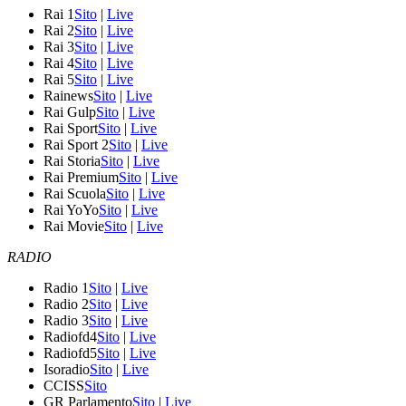
Rai 1
Sito
|
Live
Rai 2
Sito
|
Live
Rai 3
Sito
|
Live
Rai 4
Sito
|
Live
Rai 5
Sito
|
Live
Rainews
Sito
|
Live
Rai Gulp
Sito
|
Live
Rai Sport
Sito
|
Live
Rai Sport 2
Sito
|
Live
Rai Storia
Sito
|
Live
Rai Premium
Sito
|
Live
Rai Scuola
Sito
|
Live
Rai YoYo
Sito
|
Live
Rai Movie
Sito
|
Live
RADIO
Radio 1
Sito
|
Live
Radio 2
Sito
|
Live
Radio 3
Sito
|
Live
Radiofd4
Sito
|
Live
Radiofd5
Sito
|
Live
Isoradio
Sito
|
Live
CCISS
Sito
GR Parlamento
Sito
|
Live