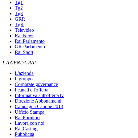
Tg1
Tg2
Tg3
GRR
TgR
Televideo
Rai News
Rai Parlamento
GR Parlamento
Rai Sport
L'AZIENDA RAI
L'azienda
Il gruppo
Corporate governance
I canali e l'offerta
Informativa sull'offerta tv
Direzione Abbonamenti
Campagna Canone 2013
Ufficio Stampa
Rai Fornitori
Lavora con noi
Rai Casting
Pubblicità