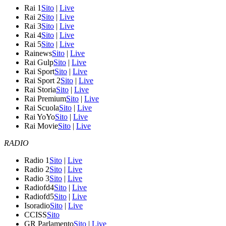
Rai 1
Sito
|
Live
Rai 2
Sito
|
Live
Rai 3
Sito
|
Live
Rai 4
Sito
|
Live
Rai 5
Sito
|
Live
Rainews
Sito
|
Live
Rai Gulp
Sito
|
Live
Rai Sport
Sito
|
Live
Rai Sport 2
Sito
|
Live
Rai Storia
Sito
|
Live
Rai Premium
Sito
|
Live
Rai Scuola
Sito
|
Live
Rai YoYo
Sito
|
Live
Rai Movie
Sito
|
Live
RADIO
Radio 1
Sito
|
Live
Radio 2
Sito
|
Live
Radio 3
Sito
|
Live
Radiofd4
Sito
|
Live
Radiofd5
Sito
|
Live
Isoradio
Sito
|
Live
CCISS
Sito
GR Parlamento
Sito
|
Live