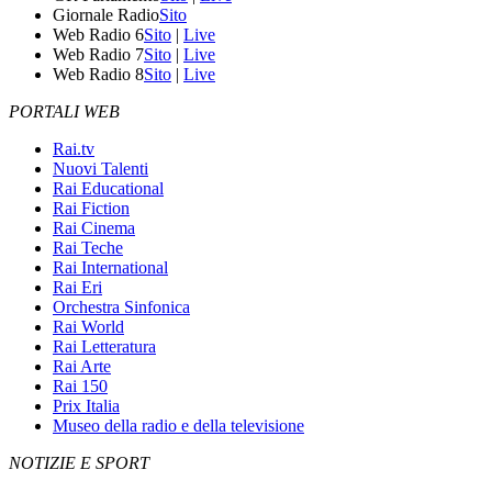
Giornale Radio
Sito
Web Radio 6
Sito
|
Live
Web Radio 7
Sito
|
Live
Web Radio 8
Sito
|
Live
PORTALI WEB
Rai.tv
Nuovi Talenti
Rai Educational
Rai Fiction
Rai Cinema
Rai Teche
Rai International
Rai Eri
Orchestra Sinfonica
Rai World
Rai Letteratura
Rai Arte
Rai 150
Prix Italia
Museo della radio e della televisione
NOTIZIE E SPORT