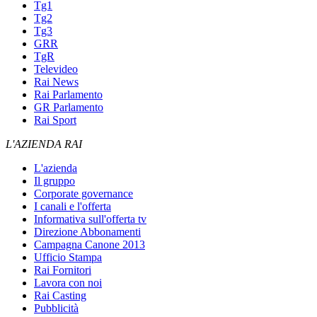
Tg1
Tg2
Tg3
GRR
TgR
Televideo
Rai News
Rai Parlamento
GR Parlamento
Rai Sport
L'AZIENDA RAI
L'azienda
Il gruppo
Corporate governance
I canali e l'offerta
Informativa sull'offerta tv
Direzione Abbonamenti
Campagna Canone 2013
Ufficio Stampa
Rai Fornitori
Lavora con noi
Rai Casting
Pubblicità