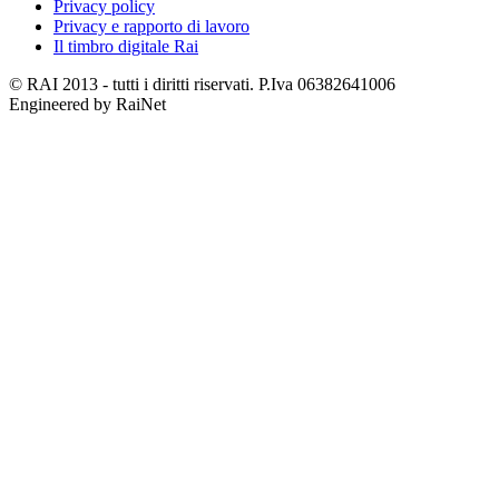
Privacy policy
Privacy e rapporto di lavoro
Il timbro digitale Rai
© RAI 2013 - tutti i diritti riservati. P.Iva 06382641006
Engineered by RaiNet