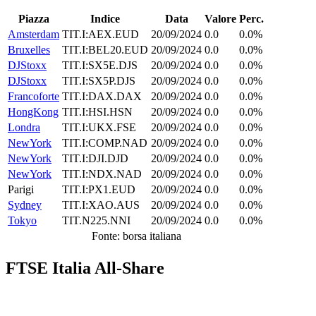
Piazza
Indice
Data
Valore
Perc.
Amsterdam
TIT.I:AEX.EUD
20/09/2024
0.0
0.0%
Bruxelles
TIT.I:BEL20.EUD
20/09/2024
0.0
0.0%
DJStoxx
TIT.I:SX5E.DJS
20/09/2024
0.0
0.0%
DJStoxx
TIT.I:SX5P.DJS
20/09/2024
0.0
0.0%
Francoforte
TIT.I:DAX.DAX
20/09/2024
0.0
0.0%
HongKong
TIT.I:HSI.HSN
20/09/2024
0.0
0.0%
Londra
TIT.I:UKX.FSE
20/09/2024
0.0
0.0%
NewYork
TIT.I:COMP.NAD
20/09/2024
0.0
0.0%
NewYork
TIT.I:DJI.DJD
20/09/2024
0.0
0.0%
NewYork
TIT.I:NDX.NAD
20/09/2024
0.0
0.0%
Parigi
TIT.I:PX1.EUD
20/09/2024
0.0
0.0%
Sydney
TIT.I:XAO.AUS
20/09/2024
0.0
0.0%
Tokyo
TIT.N225.NNI
20/09/2024
0.0
0.0%
Fonte: borsa italiana
FTSE Italia All-Share