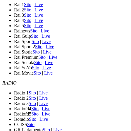
Rai 1
Sito
|
Live
Rai 2
Sito
|
Live
Rai 3
Sito
|
Live
Rai 4
Sito
|
Live
Rai 5
Sito
|
Live
Rainews
Sito
|
Live
Rai Gulp
Sito
|
Live
Rai Sport
Sito
|
Live
Rai Sport 2
Sito
|
Live
Rai Storia
Sito
|
Live
Rai Premium
Sito
|
Live
Rai Scuola
Sito
|
Live
Rai YoYo
Sito
|
Live
Rai Movie
Sito
|
Live
RADIO
Radio 1
Sito
|
Live
Radio 2
Sito
|
Live
Radio 3
Sito
|
Live
Radiofd4
Sito
|
Live
Radiofd5
Sito
|
Live
Isoradio
Sito
|
Live
CCISS
Sito
GR Parlamento
Sito
|
Live