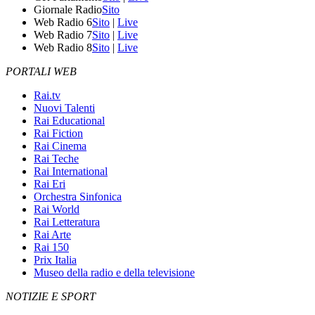
Giornale Radio
Sito
Web Radio 6
Sito
|
Live
Web Radio 7
Sito
|
Live
Web Radio 8
Sito
|
Live
PORTALI WEB
Rai.tv
Nuovi Talenti
Rai Educational
Rai Fiction
Rai Cinema
Rai Teche
Rai International
Rai Eri
Orchestra Sinfonica
Rai World
Rai Letteratura
Rai Arte
Rai 150
Prix Italia
Museo della radio e della televisione
NOTIZIE E SPORT