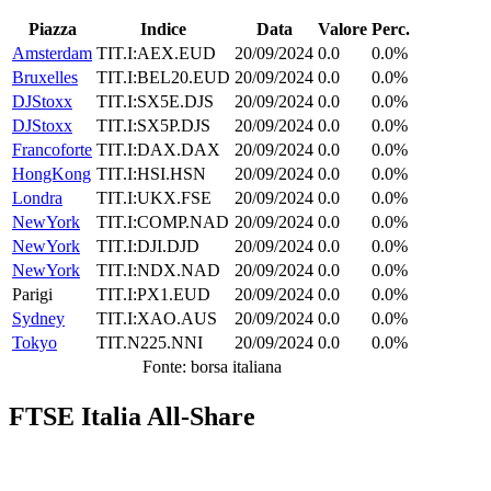
Piazza
Indice
Data
Valore
Perc.
Amsterdam
TIT.I:AEX.EUD
20/09/2024
0.0
0.0%
Bruxelles
TIT.I:BEL20.EUD
20/09/2024
0.0
0.0%
DJStoxx
TIT.I:SX5E.DJS
20/09/2024
0.0
0.0%
DJStoxx
TIT.I:SX5P.DJS
20/09/2024
0.0
0.0%
Francoforte
TIT.I:DAX.DAX
20/09/2024
0.0
0.0%
HongKong
TIT.I:HSI.HSN
20/09/2024
0.0
0.0%
Londra
TIT.I:UKX.FSE
20/09/2024
0.0
0.0%
NewYork
TIT.I:COMP.NAD
20/09/2024
0.0
0.0%
NewYork
TIT.I:DJI.DJD
20/09/2024
0.0
0.0%
NewYork
TIT.I:NDX.NAD
20/09/2024
0.0
0.0%
Parigi
TIT.I:PX1.EUD
20/09/2024
0.0
0.0%
Sydney
TIT.I:XAO.AUS
20/09/2024
0.0
0.0%
Tokyo
TIT.N225.NNI
20/09/2024
0.0
0.0%
Fonte: borsa italiana
FTSE Italia All-Share