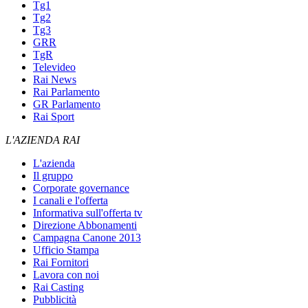
Tg1
Tg2
Tg3
GRR
TgR
Televideo
Rai News
Rai Parlamento
GR Parlamento
Rai Sport
L'AZIENDA RAI
L'azienda
Il gruppo
Corporate governance
I canali e l'offerta
Informativa sull'offerta tv
Direzione Abbonamenti
Campagna Canone 2013
Ufficio Stampa
Rai Fornitori
Lavora con noi
Rai Casting
Pubblicità