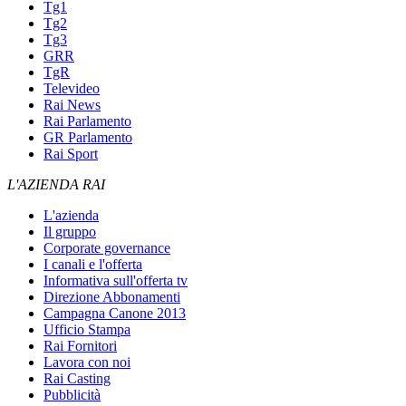
Tg1
Tg2
Tg3
GRR
TgR
Televideo
Rai News
Rai Parlamento
GR Parlamento
Rai Sport
L'AZIENDA RAI
L'azienda
Il gruppo
Corporate governance
I canali e l'offerta
Informativa sull'offerta tv
Direzione Abbonamenti
Campagna Canone 2013
Ufficio Stampa
Rai Fornitori
Lavora con noi
Rai Casting
Pubblicità