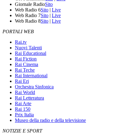
Giornale Radio
Sito
Web Radio 6
Sito
|
Live
Web Radio 7
Sito
|
Live
Web Radio 8
Sito
|
Live
PORTALI WEB
Rai.tv
Nuovi Talenti
Rai Educational
Rai Fiction
Rai Cinema
Rai Teche
Rai International
Rai Eri
Orchestra Sinfonica
Rai World
Rai Letteratura
Rai Arte
Rai 150
Prix Italia
Museo della radio e della televisione
NOTIZIE E SPORT