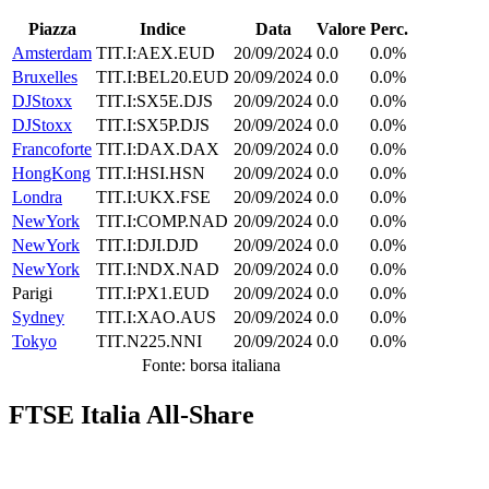
Piazza
Indice
Data
Valore
Perc.
Amsterdam
TIT.I:AEX.EUD
20/09/2024
0.0
0.0%
Bruxelles
TIT.I:BEL20.EUD
20/09/2024
0.0
0.0%
DJStoxx
TIT.I:SX5E.DJS
20/09/2024
0.0
0.0%
DJStoxx
TIT.I:SX5P.DJS
20/09/2024
0.0
0.0%
Francoforte
TIT.I:DAX.DAX
20/09/2024
0.0
0.0%
HongKong
TIT.I:HSI.HSN
20/09/2024
0.0
0.0%
Londra
TIT.I:UKX.FSE
20/09/2024
0.0
0.0%
NewYork
TIT.I:COMP.NAD
20/09/2024
0.0
0.0%
NewYork
TIT.I:DJI.DJD
20/09/2024
0.0
0.0%
NewYork
TIT.I:NDX.NAD
20/09/2024
0.0
0.0%
Parigi
TIT.I:PX1.EUD
20/09/2024
0.0
0.0%
Sydney
TIT.I:XAO.AUS
20/09/2024
0.0
0.0%
Tokyo
TIT.N225.NNI
20/09/2024
0.0
0.0%
Fonte: borsa italiana
FTSE Italia All-Share