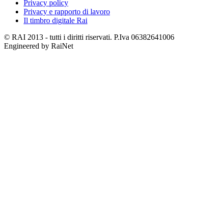
Privacy policy
Privacy e rapporto di lavoro
Il timbro digitale Rai
© RAI 2013 - tutti i diritti riservati. P.Iva 06382641006
Engineered by RaiNet