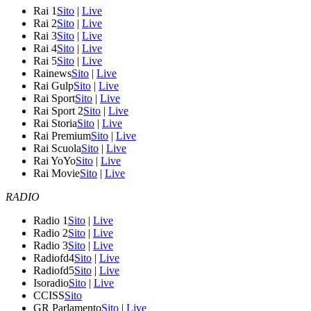
Rai 1
Sito
|
Live
Rai 2
Sito
|
Live
Rai 3
Sito
|
Live
Rai 4
Sito
|
Live
Rai 5
Sito
|
Live
Rainews
Sito
|
Live
Rai Gulp
Sito
|
Live
Rai Sport
Sito
|
Live
Rai Sport 2
Sito
|
Live
Rai Storia
Sito
|
Live
Rai Premium
Sito
|
Live
Rai Scuola
Sito
|
Live
Rai YoYo
Sito
|
Live
Rai Movie
Sito
|
Live
RADIO
Radio 1
Sito
|
Live
Radio 2
Sito
|
Live
Radio 3
Sito
|
Live
Radiofd4
Sito
|
Live
Radiofd5
Sito
|
Live
Isoradio
Sito
|
Live
CCISS
Sito
GR Parlamento
Sito
|
Live