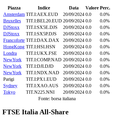
Piazza
Indice
Data
Valore
Perc.
Amsterdam
TIT.I:AEX.EUD
20/09/2024
0.0
0.0%
Bruxelles
TIT.I:BEL20.EUD
20/09/2024
0.0
0.0%
DJStoxx
TIT.I:SX5E.DJS
20/09/2024
0.0
0.0%
DJStoxx
TIT.I:SX5P.DJS
20/09/2024
0.0
0.0%
Francoforte
TIT.I:DAX.DAX
20/09/2024
0.0
0.0%
HongKong
TIT.I:HSI.HSN
20/09/2024
0.0
0.0%
Londra
TIT.I:UKX.FSE
20/09/2024
0.0
0.0%
NewYork
TIT.I:COMP.NAD
20/09/2024
0.0
0.0%
NewYork
TIT.I:DJI.DJD
20/09/2024
0.0
0.0%
NewYork
TIT.I:NDX.NAD
20/09/2024
0.0
0.0%
Parigi
TIT.I:PX1.EUD
20/09/2024
0.0
0.0%
Sydney
TIT.I:XAO.AUS
20/09/2024
0.0
0.0%
Tokyo
TIT.N225.NNI
20/09/2024
0.0
0.0%
Fonte: borsa italiana
FTSE Italia All-Share