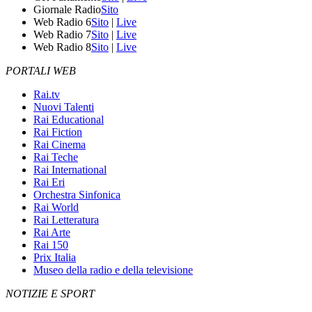
Giornale Radio
Sito
Web Radio 6
Sito
|
Live
Web Radio 7
Sito
|
Live
Web Radio 8
Sito
|
Live
PORTALI WEB
Rai.tv
Nuovi Talenti
Rai Educational
Rai Fiction
Rai Cinema
Rai Teche
Rai International
Rai Eri
Orchestra Sinfonica
Rai World
Rai Letteratura
Rai Arte
Rai 150
Prix Italia
Museo della radio e della televisione
NOTIZIE E SPORT