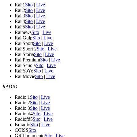
Rai 1
Sito
|
Live
Rai 2
Sito
|
Live
Rai 3
Sito
|
Live
Rai 4
Sito
|
Live
Rai 5
Sito
|
Live
Rainews
Sito
|
Live
Rai Gulp
Sito
|
Live
Rai Sport
Sito
|
Live
Rai Sport 2
Sito
|
Live
Rai Storia
Sito
|
Live
Rai Premium
Sito
|
Live
Rai Scuola
Sito
|
Live
Rai YoYo
Sito
|
Live
Rai Movie
Sito
|
Live
RADIO
Radio 1
Sito
|
Live
Radio 2
Sito
|
Live
Radio 3
Sito
|
Live
Radiofd4
Sito
|
Live
Radiofd5
Sito
|
Live
Isoradio
Sito
|
Live
CCISS
Sito
GR Parlamento
Sito
|
Live