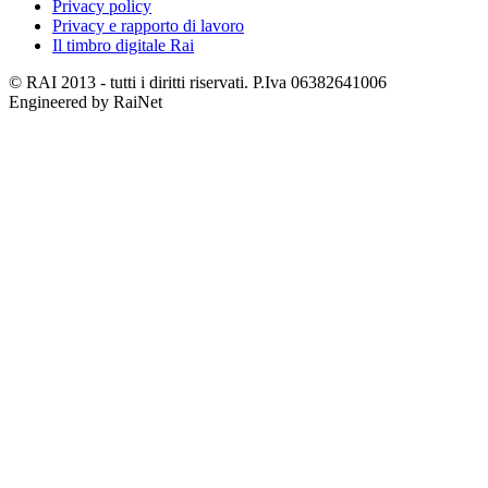
Privacy policy
Privacy e rapporto di lavoro
Il timbro digitale Rai
© RAI 2013 - tutti i diritti riservati. P.Iva 06382641006
Engineered by RaiNet