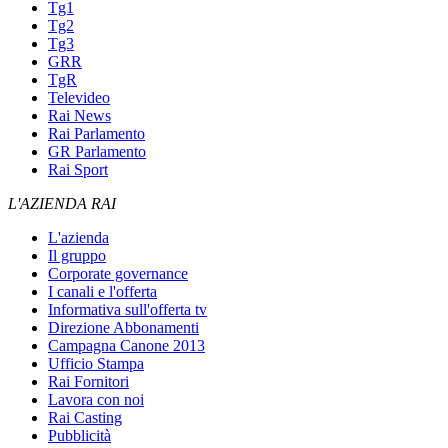
Tg1
Tg2
Tg3
GRR
TgR
Televideo
Rai News
Rai Parlamento
GR Parlamento
Rai Sport
L'AZIENDA RAI
L'azienda
Il gruppo
Corporate governance
I canali e l'offerta
Informativa sull'offerta tv
Direzione Abbonamenti
Campagna Canone 2013
Ufficio Stampa
Rai Fornitori
Lavora con noi
Rai Casting
Pubblicità