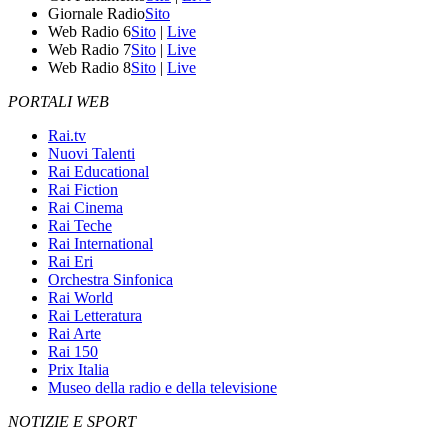
Giornale Radio
Sito
Web Radio 6
Sito
|
Live
Web Radio 7
Sito
|
Live
Web Radio 8
Sito
|
Live
PORTALI WEB
Rai.tv
Nuovi Talenti
Rai Educational
Rai Fiction
Rai Cinema
Rai Teche
Rai International
Rai Eri
Orchestra Sinfonica
Rai World
Rai Letteratura
Rai Arte
Rai 150
Prix Italia
Museo della radio e della televisione
NOTIZIE E SPORT