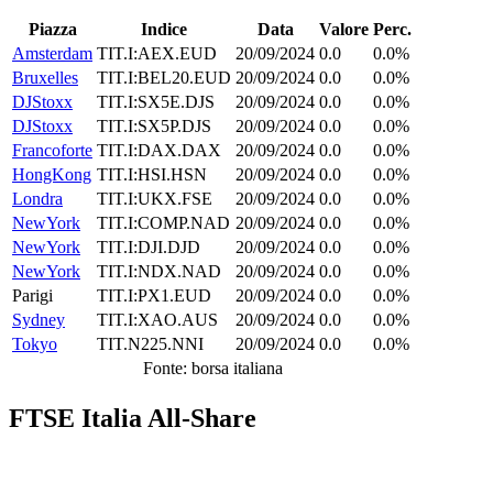
Piazza
Indice
Data
Valore
Perc.
Amsterdam
TIT.I:AEX.EUD
20/09/2024
0.0
0.0%
Bruxelles
TIT.I:BEL20.EUD
20/09/2024
0.0
0.0%
DJStoxx
TIT.I:SX5E.DJS
20/09/2024
0.0
0.0%
DJStoxx
TIT.I:SX5P.DJS
20/09/2024
0.0
0.0%
Francoforte
TIT.I:DAX.DAX
20/09/2024
0.0
0.0%
HongKong
TIT.I:HSI.HSN
20/09/2024
0.0
0.0%
Londra
TIT.I:UKX.FSE
20/09/2024
0.0
0.0%
NewYork
TIT.I:COMP.NAD
20/09/2024
0.0
0.0%
NewYork
TIT.I:DJI.DJD
20/09/2024
0.0
0.0%
NewYork
TIT.I:NDX.NAD
20/09/2024
0.0
0.0%
Parigi
TIT.I:PX1.EUD
20/09/2024
0.0
0.0%
Sydney
TIT.I:XAO.AUS
20/09/2024
0.0
0.0%
Tokyo
TIT.N225.NNI
20/09/2024
0.0
0.0%
Fonte: borsa italiana
FTSE Italia All-Share