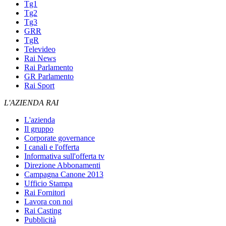
Tg1
Tg2
Tg3
GRR
TgR
Televideo
Rai News
Rai Parlamento
GR Parlamento
Rai Sport
L'AZIENDA RAI
L'azienda
Il gruppo
Corporate governance
I canali e l'offerta
Informativa sull'offerta tv
Direzione Abbonamenti
Campagna Canone 2013
Ufficio Stampa
Rai Fornitori
Lavora con noi
Rai Casting
Pubblicità