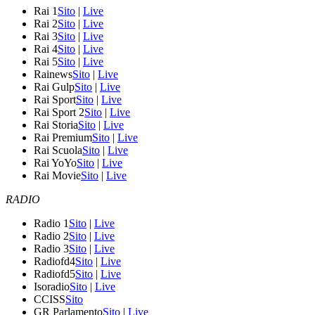
Rai 1
Sito
|
Live
Rai 2
Sito
|
Live
Rai 3
Sito
|
Live
Rai 4
Sito
|
Live
Rai 5
Sito
|
Live
Rainews
Sito
|
Live
Rai Gulp
Sito
|
Live
Rai Sport
Sito
|
Live
Rai Sport 2
Sito
|
Live
Rai Storia
Sito
|
Live
Rai Premium
Sito
|
Live
Rai Scuola
Sito
|
Live
Rai YoYo
Sito
|
Live
Rai Movie
Sito
|
Live
RADIO
Radio 1
Sito
|
Live
Radio 2
Sito
|
Live
Radio 3
Sito
|
Live
Radiofd4
Sito
|
Live
Radiofd5
Sito
|
Live
Isoradio
Sito
|
Live
CCISS
Sito
GR Parlamento
Sito
|
Live