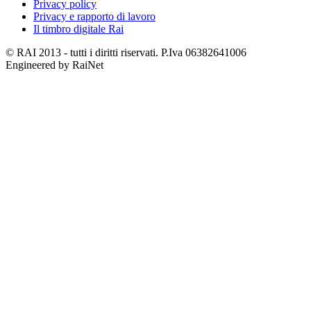
Privacy policy
Privacy e rapporto di lavoro
Il timbro digitale Rai
© RAI 2013 - tutti i diritti riservati. P.Iva 06382641006
Engineered by RaiNet