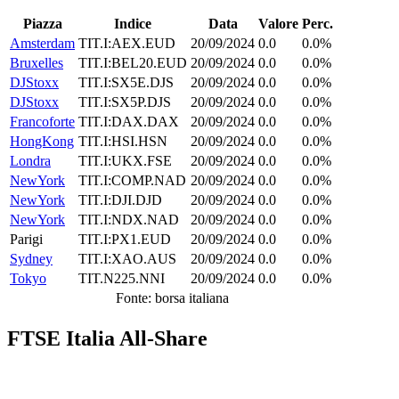
Piazza
Indice
Data
Valore
Perc.
Amsterdam
TIT.I:AEX.EUD
20/09/2024
0.0
0.0%
Bruxelles
TIT.I:BEL20.EUD
20/09/2024
0.0
0.0%
DJStoxx
TIT.I:SX5E.DJS
20/09/2024
0.0
0.0%
DJStoxx
TIT.I:SX5P.DJS
20/09/2024
0.0
0.0%
Francoforte
TIT.I:DAX.DAX
20/09/2024
0.0
0.0%
HongKong
TIT.I:HSI.HSN
20/09/2024
0.0
0.0%
Londra
TIT.I:UKX.FSE
20/09/2024
0.0
0.0%
NewYork
TIT.I:COMP.NAD
20/09/2024
0.0
0.0%
NewYork
TIT.I:DJI.DJD
20/09/2024
0.0
0.0%
NewYork
TIT.I:NDX.NAD
20/09/2024
0.0
0.0%
Parigi
TIT.I:PX1.EUD
20/09/2024
0.0
0.0%
Sydney
TIT.I:XAO.AUS
20/09/2024
0.0
0.0%
Tokyo
TIT.N225.NNI
20/09/2024
0.0
0.0%
Fonte: borsa italiana
FTSE Italia All-Share