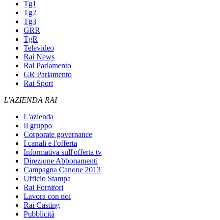
Tg1
Tg2
Tg3
GRR
TgR
Televideo
Rai News
Rai Parlamento
GR Parlamento
Rai Sport
L'AZIENDA RAI
L'azienda
Il gruppo
Corporate governance
I canali e l'offerta
Informativa sull'offerta tv
Direzione Abbonamenti
Campagna Canone 2013
Ufficio Stampa
Rai Fornitori
Lavora con noi
Rai Casting
Pubblicità