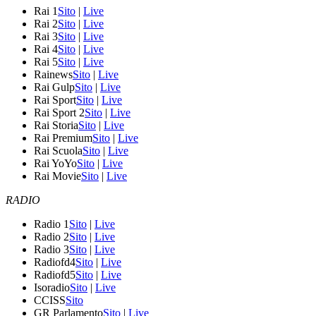
Rai 1
Sito
|
Live
Rai 2
Sito
|
Live
Rai 3
Sito
|
Live
Rai 4
Sito
|
Live
Rai 5
Sito
|
Live
Rainews
Sito
|
Live
Rai Gulp
Sito
|
Live
Rai Sport
Sito
|
Live
Rai Sport 2
Sito
|
Live
Rai Storia
Sito
|
Live
Rai Premium
Sito
|
Live
Rai Scuola
Sito
|
Live
Rai YoYo
Sito
|
Live
Rai Movie
Sito
|
Live
RADIO
Radio 1
Sito
|
Live
Radio 2
Sito
|
Live
Radio 3
Sito
|
Live
Radiofd4
Sito
|
Live
Radiofd5
Sito
|
Live
Isoradio
Sito
|
Live
CCISS
Sito
GR Parlamento
Sito
|
Live