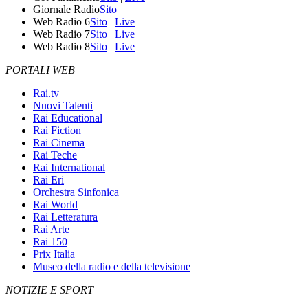
Giornale Radio
Sito
Web Radio 6
Sito
|
Live
Web Radio 7
Sito
|
Live
Web Radio 8
Sito
|
Live
PORTALI WEB
Rai.tv
Nuovi Talenti
Rai Educational
Rai Fiction
Rai Cinema
Rai Teche
Rai International
Rai Eri
Orchestra Sinfonica
Rai World
Rai Letteratura
Rai Arte
Rai 150
Prix Italia
Museo della radio e della televisione
NOTIZIE E SPORT