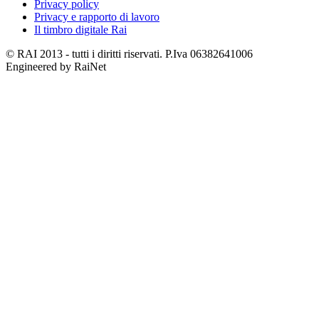
Privacy policy
Privacy e rapporto di lavoro
Il timbro digitale Rai
© RAI 2013 - tutti i diritti riservati. P.Iva 06382641006
Engineered by RaiNet