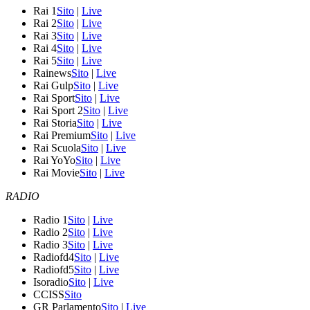
Rai 1
Sito
|
Live
Rai 2
Sito
|
Live
Rai 3
Sito
|
Live
Rai 4
Sito
|
Live
Rai 5
Sito
|
Live
Rainews
Sito
|
Live
Rai Gulp
Sito
|
Live
Rai Sport
Sito
|
Live
Rai Sport 2
Sito
|
Live
Rai Storia
Sito
|
Live
Rai Premium
Sito
|
Live
Rai Scuola
Sito
|
Live
Rai YoYo
Sito
|
Live
Rai Movie
Sito
|
Live
RADIO
Radio 1
Sito
|
Live
Radio 2
Sito
|
Live
Radio 3
Sito
|
Live
Radiofd4
Sito
|
Live
Radiofd5
Sito
|
Live
Isoradio
Sito
|
Live
CCISS
Sito
GR Parlamento
Sito
|
Live