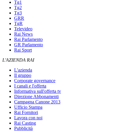
Tg1
Tg2
Tg3
GRR
TgR
Televideo
Rai News
Rai Parlamento
GR Parlamento
Rai Sport
L'AZIENDA RAI
L'azienda
Il gruppo
Corporate governance
I canali e l'offerta
Informativa sull'offerta tv
Direzione Abbonamenti
Campagna Canone 2013
Ufficio Stampa
Rai Fornitori
Lavora con noi
Rai Casting
Pubblicità