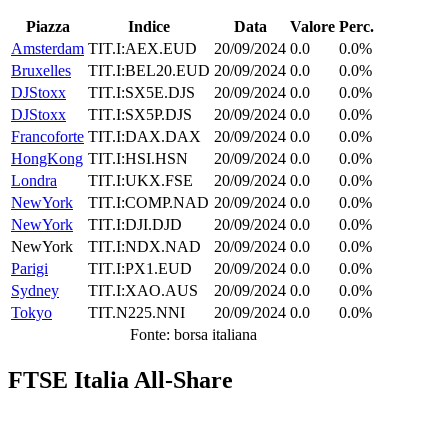
Piazza
Indice
Data
Valore
Perc.
Amsterdam
TIT.I:AEX.EUD
20/09/2024
0.0
0.0%
Bruxelles
TIT.I:BEL20.EUD
20/09/2024
0.0
0.0%
DJStoxx
TIT.I:SX5E.DJS
20/09/2024
0.0
0.0%
DJStoxx
TIT.I:SX5P.DJS
20/09/2024
0.0
0.0%
Francoforte
TIT.I:DAX.DAX
20/09/2024
0.0
0.0%
HongKong
TIT.I:HSI.HSN
20/09/2024
0.0
0.0%
Londra
TIT.I:UKX.FSE
20/09/2024
0.0
0.0%
NewYork
TIT.I:COMP.NAD
20/09/2024
0.0
0.0%
NewYork
TIT.I:DJI.DJD
20/09/2024
0.0
0.0%
NewYork
TIT.I:NDX.NAD
20/09/2024
0.0
0.0%
Parigi
TIT.I:PX1.EUD
20/09/2024
0.0
0.0%
Sydney
TIT.I:XAO.AUS
20/09/2024
0.0
0.0%
Tokyo
TIT.N225.NNI
20/09/2024
0.0
0.0%
Fonte: borsa italiana
FTSE Italia All-Share