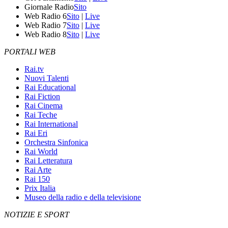
Giornale Radio
Sito
Web Radio 6
Sito
|
Live
Web Radio 7
Sito
|
Live
Web Radio 8
Sito
|
Live
PORTALI WEB
Rai.tv
Nuovi Talenti
Rai Educational
Rai Fiction
Rai Cinema
Rai Teche
Rai International
Rai Eri
Orchestra Sinfonica
Rai World
Rai Letteratura
Rai Arte
Rai 150
Prix Italia
Museo della radio e della televisione
NOTIZIE E SPORT