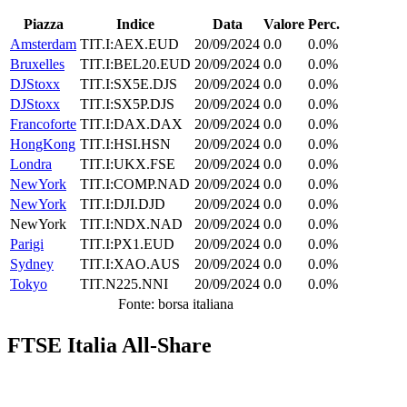
Piazza
Indice
Data
Valore
Perc.
Amsterdam
TIT.I:AEX.EUD
20/09/2024
0.0
0.0%
Bruxelles
TIT.I:BEL20.EUD
20/09/2024
0.0
0.0%
DJStoxx
TIT.I:SX5E.DJS
20/09/2024
0.0
0.0%
DJStoxx
TIT.I:SX5P.DJS
20/09/2024
0.0
0.0%
Francoforte
TIT.I:DAX.DAX
20/09/2024
0.0
0.0%
HongKong
TIT.I:HSI.HSN
20/09/2024
0.0
0.0%
Londra
TIT.I:UKX.FSE
20/09/2024
0.0
0.0%
NewYork
TIT.I:COMP.NAD
20/09/2024
0.0
0.0%
NewYork
TIT.I:DJI.DJD
20/09/2024
0.0
0.0%
NewYork
TIT.I:NDX.NAD
20/09/2024
0.0
0.0%
Parigi
TIT.I:PX1.EUD
20/09/2024
0.0
0.0%
Sydney
TIT.I:XAO.AUS
20/09/2024
0.0
0.0%
Tokyo
TIT.N225.NNI
20/09/2024
0.0
0.0%
Fonte: borsa italiana
FTSE Italia All-Share