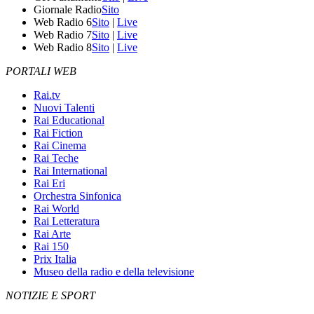
Giornale Radio
Sito
Web Radio 6
Sito
|
Live
Web Radio 7
Sito
|
Live
Web Radio 8
Sito
|
Live
PORTALI WEB
Rai.tv
Nuovi Talenti
Rai Educational
Rai Fiction
Rai Cinema
Rai Teche
Rai International
Rai Eri
Orchestra Sinfonica
Rai World
Rai Letteratura
Rai Arte
Rai 150
Prix Italia
Museo della radio e della televisione
NOTIZIE E SPORT