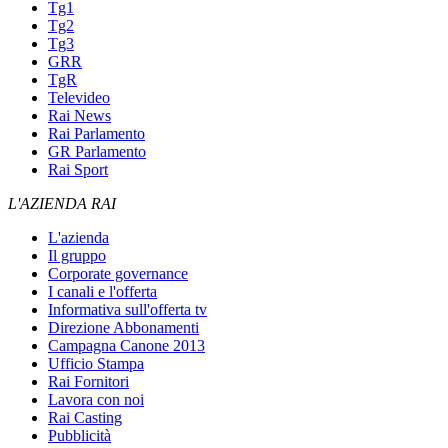
Tg1
Tg2
Tg3
GRR
TgR
Televideo
Rai News
Rai Parlamento
GR Parlamento
Rai Sport
L'AZIENDA RAI
L'azienda
Il gruppo
Corporate governance
I canali e l'offerta
Informativa sull'offerta tv
Direzione Abbonamenti
Campagna Canone 2013
Ufficio Stampa
Rai Fornitori
Lavora con noi
Rai Casting
Pubblicità