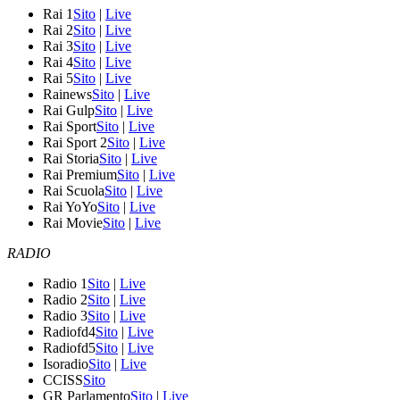
Rai 1
Sito
|
Live
Rai 2
Sito
|
Live
Rai 3
Sito
|
Live
Rai 4
Sito
|
Live
Rai 5
Sito
|
Live
Rainews
Sito
|
Live
Rai Gulp
Sito
|
Live
Rai Sport
Sito
|
Live
Rai Sport 2
Sito
|
Live
Rai Storia
Sito
|
Live
Rai Premium
Sito
|
Live
Rai Scuola
Sito
|
Live
Rai YoYo
Sito
|
Live
Rai Movie
Sito
|
Live
RADIO
Radio 1
Sito
|
Live
Radio 2
Sito
|
Live
Radio 3
Sito
|
Live
Radiofd4
Sito
|
Live
Radiofd5
Sito
|
Live
Isoradio
Sito
|
Live
CCISS
Sito
GR Parlamento
Sito
|
Live