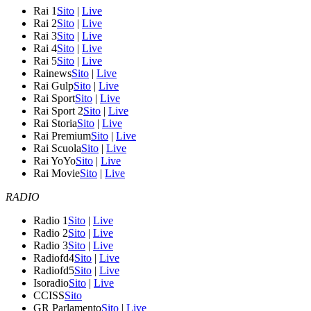
Rai 1
Sito
|
Live
Rai 2
Sito
|
Live
Rai 3
Sito
|
Live
Rai 4
Sito
|
Live
Rai 5
Sito
|
Live
Rainews
Sito
|
Live
Rai Gulp
Sito
|
Live
Rai Sport
Sito
|
Live
Rai Sport 2
Sito
|
Live
Rai Storia
Sito
|
Live
Rai Premium
Sito
|
Live
Rai Scuola
Sito
|
Live
Rai YoYo
Sito
|
Live
Rai Movie
Sito
|
Live
RADIO
Radio 1
Sito
|
Live
Radio 2
Sito
|
Live
Radio 3
Sito
|
Live
Radiofd4
Sito
|
Live
Radiofd5
Sito
|
Live
Isoradio
Sito
|
Live
CCISS
Sito
GR Parlamento
Sito
|
Live