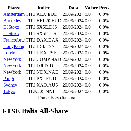
Piazza
Indice
Data
Valore
Perc.
Amsterdam
TIT.I:AEX.EUD
20/09/2024
0.0
0.0%
Bruxelles
TIT.I:BEL20.EUD
20/09/2024
0.0
0.0%
DJStoxx
TIT.I:SX5E.DJS
20/09/2024
0.0
0.0%
DJStoxx
TIT.I:SX5P.DJS
20/09/2024
0.0
0.0%
Francoforte
TIT.I:DAX.DAX
20/09/2024
0.0
0.0%
HongKong
TIT.I:HSI.HSN
20/09/2024
0.0
0.0%
Londra
TIT.I:UKX.FSE
20/09/2024
0.0
0.0%
NewYork
TIT.I:COMP.NAD
20/09/2024
0.0
0.0%
NewYork
TIT.I:DJI.DJD
20/09/2024
0.0
0.0%
NewYork
TIT.I:NDX.NAD
20/09/2024
0.0
0.0%
Parigi
TIT.I:PX1.EUD
20/09/2024
0.0
0.0%
Sydney
TIT.I:XAO.AUS
20/09/2024
0.0
0.0%
Tokyo
TIT.N225.NNI
20/09/2024
0.0
0.0%
Fonte: borsa italiana
FTSE Italia All-Share