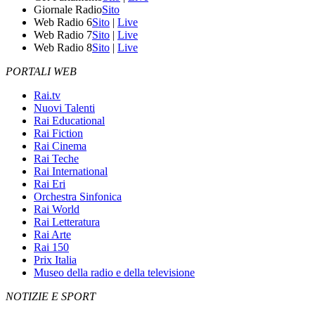
Giornale Radio
Sito
Web Radio 6
Sito
|
Live
Web Radio 7
Sito
|
Live
Web Radio 8
Sito
|
Live
PORTALI WEB
Rai.tv
Nuovi Talenti
Rai Educational
Rai Fiction
Rai Cinema
Rai Teche
Rai International
Rai Eri
Orchestra Sinfonica
Rai World
Rai Letteratura
Rai Arte
Rai 150
Prix Italia
Museo della radio e della televisione
NOTIZIE E SPORT