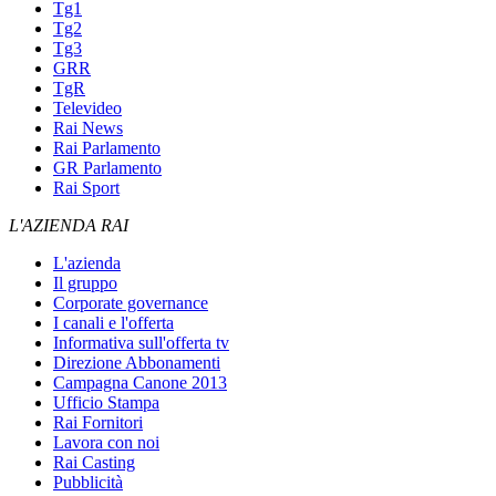
Tg1
Tg2
Tg3
GRR
TgR
Televideo
Rai News
Rai Parlamento
GR Parlamento
Rai Sport
L'AZIENDA RAI
L'azienda
Il gruppo
Corporate governance
I canali e l'offerta
Informativa sull'offerta tv
Direzione Abbonamenti
Campagna Canone 2013
Ufficio Stampa
Rai Fornitori
Lavora con noi
Rai Casting
Pubblicità