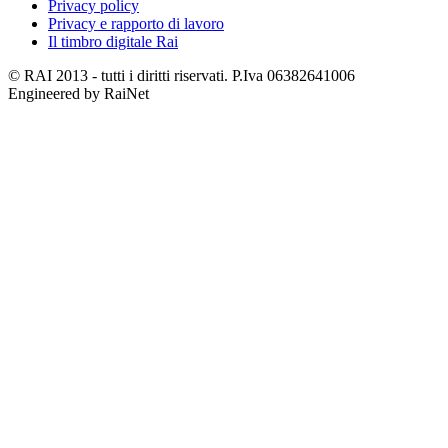
Privacy policy
Privacy e rapporto di lavoro
Il timbro digitale Rai
© RAI 2013 - tutti i diritti riservati. P.Iva 06382641006
Engineered by RaiNet