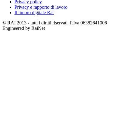
Privacy policy
Privacy e rapporto di lavoro
Il timbro digitale Rai
© RAI 2013 - tutti i diritti riservati. P.Iva 06382641006
Engineered by RaiNet