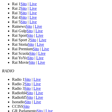
Rai 1
Sito
|
Live
Rai 2
Sito
|
Live
Rai 3
Sito
|
Live
Rai 4
Sito
|
Live
Rai 5
Sito
|
Live
Rainews
Sito
|
Live
Rai Gulp
Sito
|
Live
Rai Sport
Sito
|
Live
Rai Sport 2
Sito
|
Live
Rai Storia
Sito
|
Live
Rai Premium
Sito
|
Live
Rai Scuola
Sito
|
Live
Rai YoYo
Sito
|
Live
Rai Movie
Sito
|
Live
RADIO
Radio 1
Sito
|
Live
Radio 2
Sito
|
Live
Radio 3
Sito
|
Live
Radiofd4
Sito
|
Live
Radiofd5
Sito
|
Live
Isoradio
Sito
|
Live
CCISS
Sito
GR Parlamento
Sito
|
Live