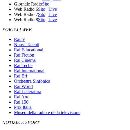
Giornale Radio
Sito
Web Radio 6
Sito
|
Live
Web Radio 7
Sito
|
Live
Web Radio 8
Sito
|
Live
PORTALI WEB
Rai.tv
Nuovi Talenti
Rai Educational
Rai Fiction
Rai Cinema
Rai Teche
Rai International
Rai Eri
Orchestra Sinfonica
Rai World
Rai Letteratura
Rai Arte
Rai 150
Prix Italia
Museo della radio e della televisione
NOTIZIE E SPORT