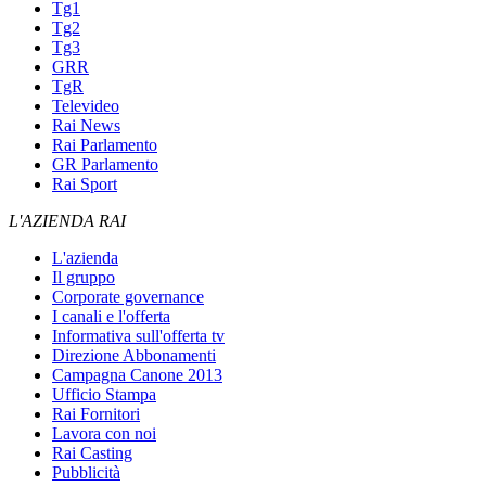
Tg1
Tg2
Tg3
GRR
TgR
Televideo
Rai News
Rai Parlamento
GR Parlamento
Rai Sport
L'AZIENDA RAI
L'azienda
Il gruppo
Corporate governance
I canali e l'offerta
Informativa sull'offerta tv
Direzione Abbonamenti
Campagna Canone 2013
Ufficio Stampa
Rai Fornitori
Lavora con noi
Rai Casting
Pubblicità