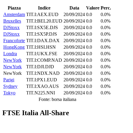
Piazza
Indice
Data
Valore
Perc.
Amsterdam
TIT.I:AEX.EUD
20/09/2024
0.0
0.0%
Bruxelles
TIT.I:BEL20.EUD
20/09/2024
0.0
0.0%
DJStoxx
TIT.I:SX5E.DJS
20/09/2024
0.0
0.0%
DJStoxx
TIT.I:SX5P.DJS
20/09/2024
0.0
0.0%
Francoforte
TIT.I:DAX.DAX
20/09/2024
0.0
0.0%
HongKong
TIT.I:HSI.HSN
20/09/2024
0.0
0.0%
Londra
TIT.I:UKX.FSE
20/09/2024
0.0
0.0%
NewYork
TIT.I:COMP.NAD
20/09/2024
0.0
0.0%
NewYork
TIT.I:DJI.DJD
20/09/2024
0.0
0.0%
NewYork
TIT.I:NDX.NAD
20/09/2024
0.0
0.0%
Parigi
TIT.I:PX1.EUD
20/09/2024
0.0
0.0%
Sydney
TIT.I:XAO.AUS
20/09/2024
0.0
0.0%
Tokyo
TIT.N225.NNI
20/09/2024
0.0
0.0%
Fonte: borsa italiana
FTSE Italia All-Share