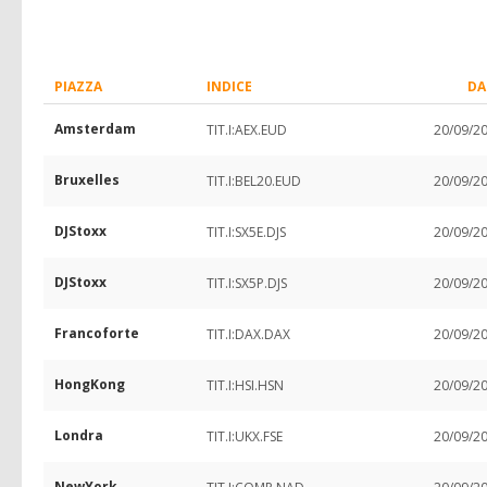
PIAZZA
INDICE
DA
Amsterdam
TIT.I:AEX.EUD
20/09/2
Bruxelles
TIT.I:BEL20.EUD
20/09/2
DJStoxx
TIT.I:SX5E.DJS
20/09/2
DJStoxx
TIT.I:SX5P.DJS
20/09/2
Francoforte
TIT.I:DAX.DAX
20/09/2
HongKong
TIT.I:HSI.HSN
20/09/2
Londra
TIT.I:UKX.FSE
20/09/2
NewYork