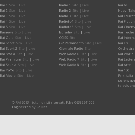
Rai 1
Sito
|
Live
Radio 1
Sito
|
Live
Rai.tv
Rai 2
Sito
|
Live
Radio 2
Sito
|
Live
Nuovi Tale
Rai 3
Sito
|
Live
Radio 3
Sito
|
Live
Rai Educat
Rai 4
Sito
|
Live
Radiofd4
Sito
|
Live
Rai Fiction
Rai 5
Sito
|
Live
Radiofd5
Sito
|
Live
Rai Cinem
Rainews
Sito
|
Live
Isoradio
Sito
|
Live
Rai Teche
Rai Gulp
Sito
|
Live
CCISS
Sito
Rai Intern
Rai Sport
Sito
|
Live
GR Parlamento
Sito
|
Live
Rai Eri
Rai Sport 2
Sito
|
Live
Giornale Radio
Sito
Orchestra 
Rai Storia
Sito
|
Live
Web Radio 6
Sito
|
Live
Rai World
Rai Premium
Sito
|
Live
Web Radio 7
Sito
|
Live
Rai Letter
Rai Scuola
Sito
|
Live
Web Radio 8
Sito
|
Live
Rai Arte
Rai YoYo
Sito
|
Live
Rai 150
Rai Movie
Sito
|
Live
Prix Italia
Museo dell
television
© RAI 2013 - tutti i diritti riservati. P.Iva 06382641006
Engineered by RaiNet