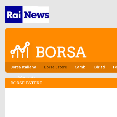
Borsa Italiana
Borse Estere
Cambi
Diritti
Fo
Warrants
BORSE ESTERE