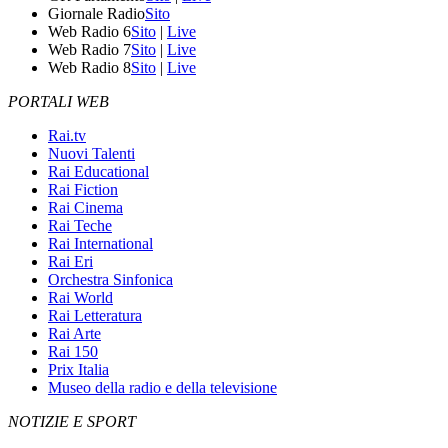
Giornale Radio
Sito
Web Radio 6
Sito
|
Live
Web Radio 7
Sito
|
Live
Web Radio 8
Sito
|
Live
PORTALI WEB
Rai.tv
Nuovi Talenti
Rai Educational
Rai Fiction
Rai Cinema
Rai Teche
Rai International
Rai Eri
Orchestra Sinfonica
Rai World
Rai Letteratura
Rai Arte
Rai 150
Prix Italia
Museo della radio e della televisione
NOTIZIE E SPORT