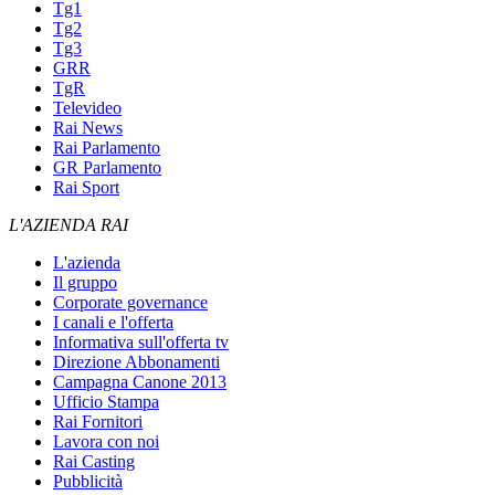
Tg1
Tg2
Tg3
GRR
TgR
Televideo
Rai News
Rai Parlamento
GR Parlamento
Rai Sport
L'AZIENDA RAI
L'azienda
Il gruppo
Corporate governance
I canali e l'offerta
Informativa sull'offerta tv
Direzione Abbonamenti
Campagna Canone 2013
Ufficio Stampa
Rai Fornitori
Lavora con noi
Rai Casting
Pubblicità