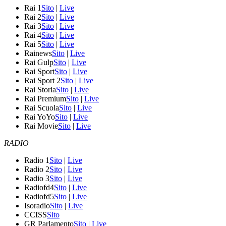
Rai 1
Sito
|
Live
Rai 2
Sito
|
Live
Rai 3
Sito
|
Live
Rai 4
Sito
|
Live
Rai 5
Sito
|
Live
Rainews
Sito
|
Live
Rai Gulp
Sito
|
Live
Rai Sport
Sito
|
Live
Rai Sport 2
Sito
|
Live
Rai Storia
Sito
|
Live
Rai Premium
Sito
|
Live
Rai Scuola
Sito
|
Live
Rai YoYo
Sito
|
Live
Rai Movie
Sito
|
Live
RADIO
Radio 1
Sito
|
Live
Radio 2
Sito
|
Live
Radio 3
Sito
|
Live
Radiofd4
Sito
|
Live
Radiofd5
Sito
|
Live
Isoradio
Sito
|
Live
CCISS
Sito
GR Parlamento
Sito
|
Live