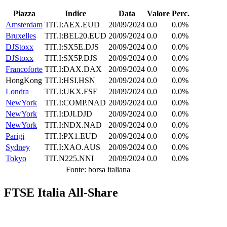
Piazza
Indice
Data
Valore
Perc.
Amsterdam
TIT.I:AEX.EUD
20/09/2024
0.0
0.0%
Bruxelles
TIT.I:BEL20.EUD
20/09/2024
0.0
0.0%
DJStoxx
TIT.I:SX5E.DJS
20/09/2024
0.0
0.0%
DJStoxx
TIT.I:SX5P.DJS
20/09/2024
0.0
0.0%
Francoforte
TIT.I:DAX.DAX
20/09/2024
0.0
0.0%
HongKong
TIT.I:HSI.HSN
20/09/2024
0.0
0.0%
Londra
TIT.I:UKX.FSE
20/09/2024
0.0
0.0%
NewYork
TIT.I:COMP.NAD
20/09/2024
0.0
0.0%
NewYork
TIT.I:DJI.DJD
20/09/2024
0.0
0.0%
NewYork
TIT.I:NDX.NAD
20/09/2024
0.0
0.0%
Parigi
TIT.I:PX1.EUD
20/09/2024
0.0
0.0%
Sydney
TIT.I:XAO.AUS
20/09/2024
0.0
0.0%
Tokyo
TIT.N225.NNI
20/09/2024
0.0
0.0%
Fonte: borsa italiana
FTSE Italia All-Share