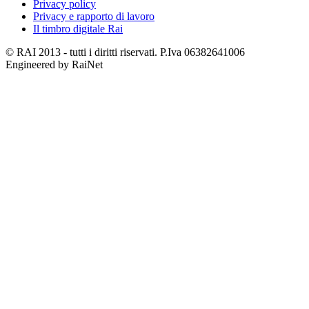
Privacy policy
Privacy e rapporto di lavoro
Il timbro digitale Rai
© RAI 2013 - tutti i diritti riservati. P.Iva 06382641006
Engineered by RaiNet