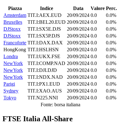
Piazza
Indice
Data
Valore
Perc.
Amsterdam
TIT.I:AEX.EUD
20/09/2024
0.0
0.0%
Bruxelles
TIT.I:BEL20.EUD
20/09/2024
0.0
0.0%
DJStoxx
TIT.I:SX5E.DJS
20/09/2024
0.0
0.0%
DJStoxx
TIT.I:SX5P.DJS
20/09/2024
0.0
0.0%
Francoforte
TIT.I:DAX.DAX
20/09/2024
0.0
0.0%
HongKong
TIT.I:HSI.HSN
20/09/2024
0.0
0.0%
Londra
TIT.I:UKX.FSE
20/09/2024
0.0
0.0%
NewYork
TIT.I:COMP.NAD
20/09/2024
0.0
0.0%
NewYork
TIT.I:DJI.DJD
20/09/2024
0.0
0.0%
NewYork
TIT.I:NDX.NAD
20/09/2024
0.0
0.0%
Parigi
TIT.I:PX1.EUD
20/09/2024
0.0
0.0%
Sydney
TIT.I:XAO.AUS
20/09/2024
0.0
0.0%
Tokyo
TIT.N225.NNI
20/09/2024
0.0
0.0%
Fonte: borsa italiana
FTSE Italia All-Share