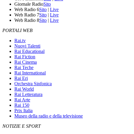
Giornale Radio
Sito
Web Radio 6
Sito
|
Live
Web Radio 7
Sito
|
Live
Web Radio 8
Sito
|
Live
PORTALI WEB
Rai.tv
Nuovi Talenti
Rai Educational
Rai Fiction
Rai Cinema
Rai Teche
Rai International
Rai Eri
Orchestra Sinfonica
Rai World
Rai Letteratura
Rai Arte
Rai 150
Prix Italia
Museo della radio e della televisione
NOTIZIE E SPORT