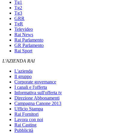
Tg1
Tg2
Tg3
GRR
TgR
Televideo
Rai News
Rai Parlamento
GR Parlamento
Rai Sport
L'AZIENDA RAI
L'azienda
Il gruppo
Corporate governance
I canali e l'offerta
Informativa sull'offerta tv
Direzione Abbonamenti
Campagna Canone 2013
Ufficio Stampa
Rai Fornitori
Lavora con noi
Rai Casting
Pubblicità