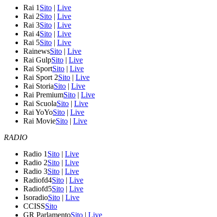
Rai 1
Sito
|
Live
Rai 2
Sito
|
Live
Rai 3
Sito
|
Live
Rai 4
Sito
|
Live
Rai 5
Sito
|
Live
Rainews
Sito
|
Live
Rai Gulp
Sito
|
Live
Rai Sport
Sito
|
Live
Rai Sport 2
Sito
|
Live
Rai Storia
Sito
|
Live
Rai Premium
Sito
|
Live
Rai Scuola
Sito
|
Live
Rai YoYo
Sito
|
Live
Rai Movie
Sito
|
Live
RADIO
Radio 1
Sito
|
Live
Radio 2
Sito
|
Live
Radio 3
Sito
|
Live
Radiofd4
Sito
|
Live
Radiofd5
Sito
|
Live
Isoradio
Sito
|
Live
CCISS
Sito
GR Parlamento
Sito
|
Live