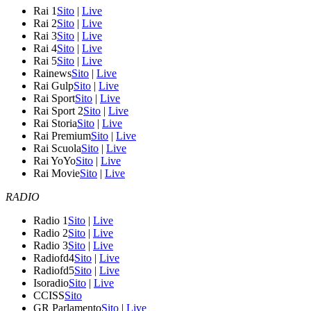
Rai 1
Sito
|
Live
Rai 2
Sito
|
Live
Rai 3
Sito
|
Live
Rai 4
Sito
|
Live
Rai 5
Sito
|
Live
Rainews
Sito
|
Live
Rai Gulp
Sito
|
Live
Rai Sport
Sito
|
Live
Rai Sport 2
Sito
|
Live
Rai Storia
Sito
|
Live
Rai Premium
Sito
|
Live
Rai Scuola
Sito
|
Live
Rai YoYo
Sito
|
Live
Rai Movie
Sito
|
Live
RADIO
Radio 1
Sito
|
Live
Radio 2
Sito
|
Live
Radio 3
Sito
|
Live
Radiofd4
Sito
|
Live
Radiofd5
Sito
|
Live
Isoradio
Sito
|
Live
CCISS
Sito
GR Parlamento
Sito
|
Live