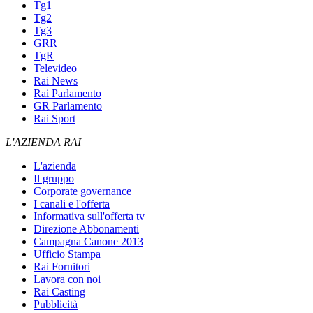
Tg1
Tg2
Tg3
GRR
TgR
Televideo
Rai News
Rai Parlamento
GR Parlamento
Rai Sport
L'AZIENDA RAI
L'azienda
Il gruppo
Corporate governance
I canali e l'offerta
Informativa sull'offerta tv
Direzione Abbonamenti
Campagna Canone 2013
Ufficio Stampa
Rai Fornitori
Lavora con noi
Rai Casting
Pubblicità