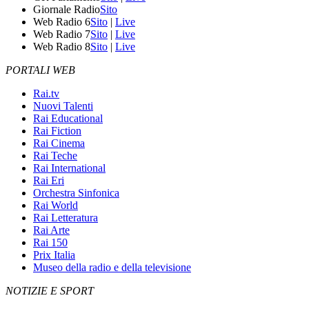
Giornale Radio
Sito
Web Radio 6
Sito
|
Live
Web Radio 7
Sito
|
Live
Web Radio 8
Sito
|
Live
PORTALI WEB
Rai.tv
Nuovi Talenti
Rai Educational
Rai Fiction
Rai Cinema
Rai Teche
Rai International
Rai Eri
Orchestra Sinfonica
Rai World
Rai Letteratura
Rai Arte
Rai 150
Prix Italia
Museo della radio e della televisione
NOTIZIE E SPORT