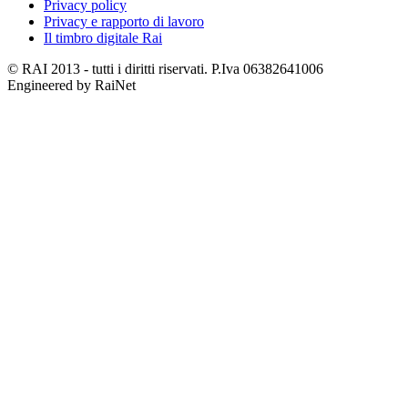
Privacy policy
Privacy e rapporto di lavoro
Il timbro digitale Rai
© RAI 2013 - tutti i diritti riservati. P.Iva 06382641006
Engineered by RaiNet