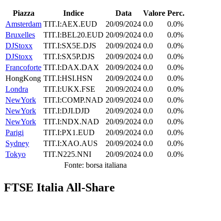
Piazza
Indice
Data
Valore
Perc.
Amsterdam
TIT.I:AEX.EUD
20/09/2024
0.0
0.0%
Bruxelles
TIT.I:BEL20.EUD
20/09/2024
0.0
0.0%
DJStoxx
TIT.I:SX5E.DJS
20/09/2024
0.0
0.0%
DJStoxx
TIT.I:SX5P.DJS
20/09/2024
0.0
0.0%
Francoforte
TIT.I:DAX.DAX
20/09/2024
0.0
0.0%
HongKong
TIT.I:HSI.HSN
20/09/2024
0.0
0.0%
Londra
TIT.I:UKX.FSE
20/09/2024
0.0
0.0%
NewYork
TIT.I:COMP.NAD
20/09/2024
0.0
0.0%
NewYork
TIT.I:DJI.DJD
20/09/2024
0.0
0.0%
NewYork
TIT.I:NDX.NAD
20/09/2024
0.0
0.0%
Parigi
TIT.I:PX1.EUD
20/09/2024
0.0
0.0%
Sydney
TIT.I:XAO.AUS
20/09/2024
0.0
0.0%
Tokyo
TIT.N225.NNI
20/09/2024
0.0
0.0%
Fonte: borsa italiana
FTSE Italia All-Share