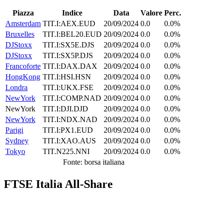
Piazza
Indice
Data
Valore
Perc.
Amsterdam
TIT.I:AEX.EUD
20/09/2024
0.0
0.0%
Bruxelles
TIT.I:BEL20.EUD
20/09/2024
0.0
0.0%
DJStoxx
TIT.I:SX5E.DJS
20/09/2024
0.0
0.0%
DJStoxx
TIT.I:SX5P.DJS
20/09/2024
0.0
0.0%
Francoforte
TIT.I:DAX.DAX
20/09/2024
0.0
0.0%
HongKong
TIT.I:HSI.HSN
20/09/2024
0.0
0.0%
Londra
TIT.I:UKX.FSE
20/09/2024
0.0
0.0%
NewYork
TIT.I:COMP.NAD
20/09/2024
0.0
0.0%
NewYork
TIT.I:DJI.DJD
20/09/2024
0.0
0.0%
NewYork
TIT.I:NDX.NAD
20/09/2024
0.0
0.0%
Parigi
TIT.I:PX1.EUD
20/09/2024
0.0
0.0%
Sydney
TIT.I:XAO.AUS
20/09/2024
0.0
0.0%
Tokyo
TIT.N225.NNI
20/09/2024
0.0
0.0%
Fonte: borsa italiana
FTSE Italia All-Share