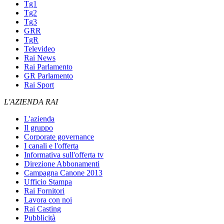
Tg1
Tg2
Tg3
GRR
TgR
Televideo
Rai News
Rai Parlamento
GR Parlamento
Rai Sport
L'AZIENDA RAI
L'azienda
Il gruppo
Corporate governance
I canali e l'offerta
Informativa sull'offerta tv
Direzione Abbonamenti
Campagna Canone 2013
Ufficio Stampa
Rai Fornitori
Lavora con noi
Rai Casting
Pubblicità