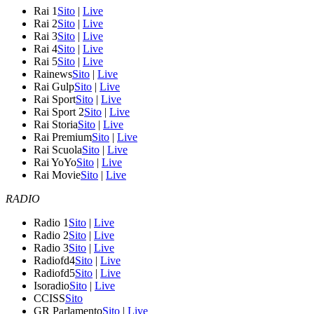
Rai 1
Sito
|
Live
Rai 2
Sito
|
Live
Rai 3
Sito
|
Live
Rai 4
Sito
|
Live
Rai 5
Sito
|
Live
Rainews
Sito
|
Live
Rai Gulp
Sito
|
Live
Rai Sport
Sito
|
Live
Rai Sport 2
Sito
|
Live
Rai Storia
Sito
|
Live
Rai Premium
Sito
|
Live
Rai Scuola
Sito
|
Live
Rai YoYo
Sito
|
Live
Rai Movie
Sito
|
Live
RADIO
Radio 1
Sito
|
Live
Radio 2
Sito
|
Live
Radio 3
Sito
|
Live
Radiofd4
Sito
|
Live
Radiofd5
Sito
|
Live
Isoradio
Sito
|
Live
CCISS
Sito
GR Parlamento
Sito
|
Live