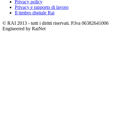
Privacy policy
Privacy e rapporto di lavoro
Il timbro digitale Rai
© RAI 2013 - tutti i diritti riservati. P.Iva 06382641006
Engineered by RaiNet