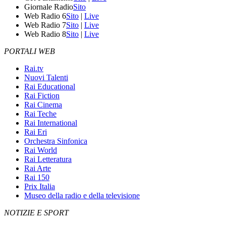
Giornale Radio
Sito
Web Radio 6
Sito
|
Live
Web Radio 7
Sito
|
Live
Web Radio 8
Sito
|
Live
PORTALI WEB
Rai.tv
Nuovi Talenti
Rai Educational
Rai Fiction
Rai Cinema
Rai Teche
Rai International
Rai Eri
Orchestra Sinfonica
Rai World
Rai Letteratura
Rai Arte
Rai 150
Prix Italia
Museo della radio e della televisione
NOTIZIE E SPORT