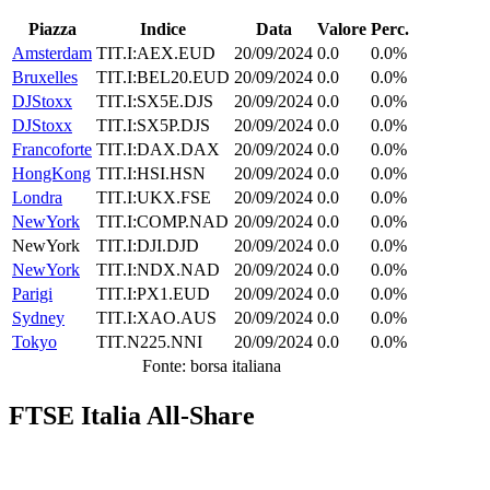
Piazza
Indice
Data
Valore
Perc.
Amsterdam
TIT.I:AEX.EUD
20/09/2024
0.0
0.0%
Bruxelles
TIT.I:BEL20.EUD
20/09/2024
0.0
0.0%
DJStoxx
TIT.I:SX5E.DJS
20/09/2024
0.0
0.0%
DJStoxx
TIT.I:SX5P.DJS
20/09/2024
0.0
0.0%
Francoforte
TIT.I:DAX.DAX
20/09/2024
0.0
0.0%
HongKong
TIT.I:HSI.HSN
20/09/2024
0.0
0.0%
Londra
TIT.I:UKX.FSE
20/09/2024
0.0
0.0%
NewYork
TIT.I:COMP.NAD
20/09/2024
0.0
0.0%
NewYork
TIT.I:DJI.DJD
20/09/2024
0.0
0.0%
NewYork
TIT.I:NDX.NAD
20/09/2024
0.0
0.0%
Parigi
TIT.I:PX1.EUD
20/09/2024
0.0
0.0%
Sydney
TIT.I:XAO.AUS
20/09/2024
0.0
0.0%
Tokyo
TIT.N225.NNI
20/09/2024
0.0
0.0%
Fonte: borsa italiana
FTSE Italia All-Share