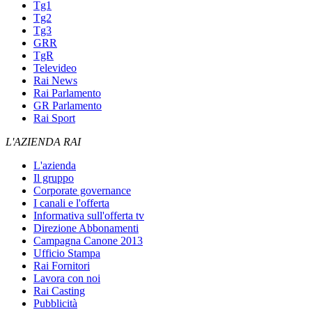
Tg1
Tg2
Tg3
GRR
TgR
Televideo
Rai News
Rai Parlamento
GR Parlamento
Rai Sport
L'AZIENDA RAI
L'azienda
Il gruppo
Corporate governance
I canali e l'offerta
Informativa sull'offerta tv
Direzione Abbonamenti
Campagna Canone 2013
Ufficio Stampa
Rai Fornitori
Lavora con noi
Rai Casting
Pubblicità