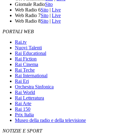
Giornale Radio
Sito
Web Radio 6
Sito
|
Live
Web Radio 7
Sito
|
Live
Web Radio 8
Sito
|
Live
PORTALI WEB
Rai.tv
Nuovi Talenti
Rai Educational
Rai Fiction
Rai Cinema
Rai Teche
Rai International
Rai Eri
Orchestra Sinfonica
Rai World
Rai Letteratura
Rai Arte
Rai 150
Prix Italia
Museo della radio e della televisione
NOTIZIE E SPORT