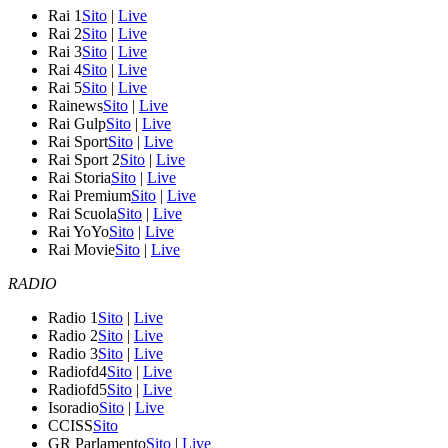
Rai 1
Sito
|
Live
Rai 2
Sito
|
Live
Rai 3
Sito
|
Live
Rai 4
Sito
|
Live
Rai 5
Sito
|
Live
Rainews
Sito
|
Live
Rai Gulp
Sito
|
Live
Rai Sport
Sito
|
Live
Rai Sport 2
Sito
|
Live
Rai Storia
Sito
|
Live
Rai Premium
Sito
|
Live
Rai Scuola
Sito
|
Live
Rai YoYo
Sito
|
Live
Rai Movie
Sito
|
Live
RADIO
Radio 1
Sito
|
Live
Radio 2
Sito
|
Live
Radio 3
Sito
|
Live
Radiofd4
Sito
|
Live
Radiofd5
Sito
|
Live
Isoradio
Sito
|
Live
CCISS
Sito
GR Parlamento
Sito
|
Live