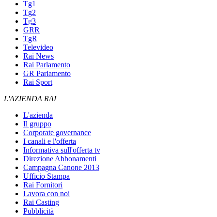
Tg1
Tg2
Tg3
GRR
TgR
Televideo
Rai News
Rai Parlamento
GR Parlamento
Rai Sport
L'AZIENDA RAI
L'azienda
Il gruppo
Corporate governance
I canali e l'offerta
Informativa sull'offerta tv
Direzione Abbonamenti
Campagna Canone 2013
Ufficio Stampa
Rai Fornitori
Lavora con noi
Rai Casting
Pubblicità