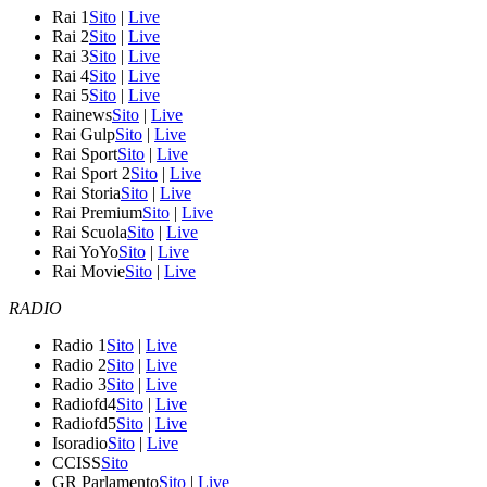
Rai 1
Sito
|
Live
Rai 2
Sito
|
Live
Rai 3
Sito
|
Live
Rai 4
Sito
|
Live
Rai 5
Sito
|
Live
Rainews
Sito
|
Live
Rai Gulp
Sito
|
Live
Rai Sport
Sito
|
Live
Rai Sport 2
Sito
|
Live
Rai Storia
Sito
|
Live
Rai Premium
Sito
|
Live
Rai Scuola
Sito
|
Live
Rai YoYo
Sito
|
Live
Rai Movie
Sito
|
Live
RADIO
Radio 1
Sito
|
Live
Radio 2
Sito
|
Live
Radio 3
Sito
|
Live
Radiofd4
Sito
|
Live
Radiofd5
Sito
|
Live
Isoradio
Sito
|
Live
CCISS
Sito
GR Parlamento
Sito
|
Live