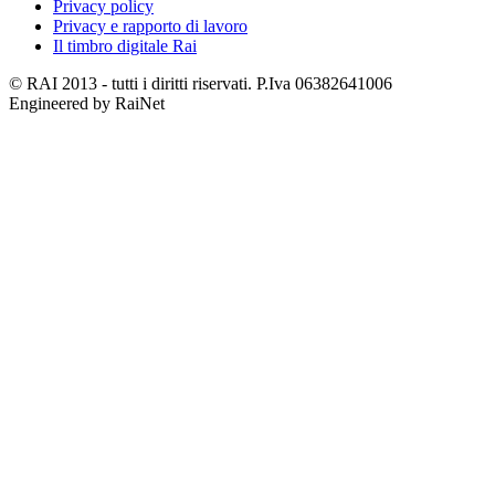
Privacy policy
Privacy e rapporto di lavoro
Il timbro digitale Rai
© RAI 2013 - tutti i diritti riservati. P.Iva 06382641006
Engineered by RaiNet