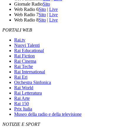
Giornale Radio
Sito
Web Radio 6
Sito
|
Live
Web Radio 7
Sito
|
Live
Web Radio 8
Sito
|
Live
PORTALI WEB
Rai.tv
Nuovi Talenti
Rai Educational
Rai Fiction
Rai Cinema
Rai Teche
Rai International
Rai Eri
Orchestra Sinfonica
Rai World
Rai Letteratura
Rai Arte
Rai 150
Prix Italia
Museo della radio e della televisione
NOTIZIE E SPORT