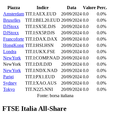
Piazza
Indice
Data
Valore
Perc.
Amsterdam
TIT.I:AEX.EUD
20/09/2024
0.0
0.0%
Bruxelles
TIT.I:BEL20.EUD
20/09/2024
0.0
0.0%
DJStoxx
TIT.I:SX5E.DJS
20/09/2024
0.0
0.0%
DJStoxx
TIT.I:SX5P.DJS
20/09/2024
0.0
0.0%
Francoforte
TIT.I:DAX.DAX
20/09/2024
0.0
0.0%
HongKong
TIT.I:HSI.HSN
20/09/2024
0.0
0.0%
Londra
TIT.I:UKX.FSE
20/09/2024
0.0
0.0%
NewYork
TIT.I:COMP.NAD
20/09/2024
0.0
0.0%
NewYork
TIT.I:DJI.DJD
20/09/2024
0.0
0.0%
NewYork
TIT.I:NDX.NAD
20/09/2024
0.0
0.0%
Parigi
TIT.I:PX1.EUD
20/09/2024
0.0
0.0%
Sydney
TIT.I:XAO.AUS
20/09/2024
0.0
0.0%
Tokyo
TIT.N225.NNI
20/09/2024
0.0
0.0%
Fonte: borsa italiana
FTSE Italia All-Share