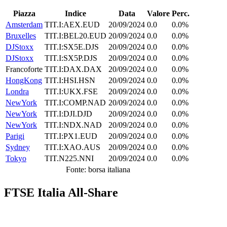
Piazza
Indice
Data
Valore
Perc.
Amsterdam
TIT.I:AEX.EUD
20/09/2024
0.0
0.0%
Bruxelles
TIT.I:BEL20.EUD
20/09/2024
0.0
0.0%
DJStoxx
TIT.I:SX5E.DJS
20/09/2024
0.0
0.0%
DJStoxx
TIT.I:SX5P.DJS
20/09/2024
0.0
0.0%
Francoforte
TIT.I:DAX.DAX
20/09/2024
0.0
0.0%
HongKong
TIT.I:HSI.HSN
20/09/2024
0.0
0.0%
Londra
TIT.I:UKX.FSE
20/09/2024
0.0
0.0%
NewYork
TIT.I:COMP.NAD
20/09/2024
0.0
0.0%
NewYork
TIT.I:DJI.DJD
20/09/2024
0.0
0.0%
NewYork
TIT.I:NDX.NAD
20/09/2024
0.0
0.0%
Parigi
TIT.I:PX1.EUD
20/09/2024
0.0
0.0%
Sydney
TIT.I:XAO.AUS
20/09/2024
0.0
0.0%
Tokyo
TIT.N225.NNI
20/09/2024
0.0
0.0%
Fonte: borsa italiana
FTSE Italia All-Share