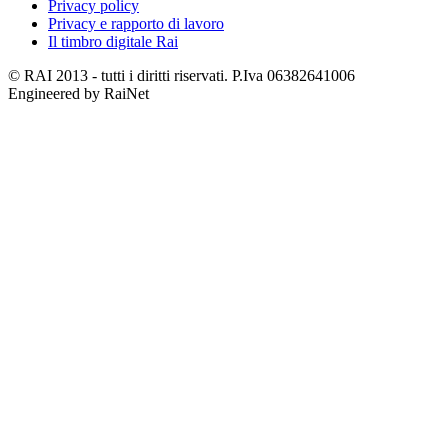
Privacy policy
Privacy e rapporto di lavoro
Il timbro digitale Rai
© RAI 2013 - tutti i diritti riservati. P.Iva 06382641006
Engineered by RaiNet