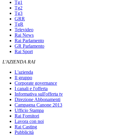
Tg1
Tg2
Tg3
GRR
TgR
Televideo
Rai News
Rai Parlamento
GR Parlamento
Rai Sport
L'AZIENDA RAI
L'azienda
Il gruppo
Corporate governance
I canali e l'offerta
Informativa sull'offerta tv
Direzione Abbonamenti
Campagna Canone 2013
Ufficio Stampa
Rai Fornitori
Lavora con noi
Rai Casting
Pubblicità