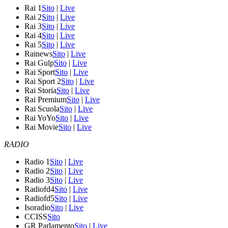
Rai 1
Sito
|
Live
Rai 2
Sito
|
Live
Rai 3
Sito
|
Live
Rai 4
Sito
|
Live
Rai 5
Sito
|
Live
Rainews
Sito
|
Live
Rai Gulp
Sito
|
Live
Rai Sport
Sito
|
Live
Rai Sport 2
Sito
|
Live
Rai Storia
Sito
|
Live
Rai Premium
Sito
|
Live
Rai Scuola
Sito
|
Live
Rai YoYo
Sito
|
Live
Rai Movie
Sito
|
Live
RADIO
Radio 1
Sito
|
Live
Radio 2
Sito
|
Live
Radio 3
Sito
|
Live
Radiofd4
Sito
|
Live
Radiofd5
Sito
|
Live
Isoradio
Sito
|
Live
CCISS
Sito
GR Parlamento
Sito
|
Live