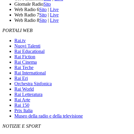
Giornale Radio
Sito
Web Radio 6
Sito
|
Live
Web Radio 7
Sito
|
Live
Web Radio 8
Sito
|
Live
PORTALI WEB
Rai.tv
Nuovi Talenti
Rai Educational
Rai Fiction
Rai Cinema
Rai Teche
Rai International
Rai Eri
Orchestra Sinfonica
Rai World
Rai Letteratura
Rai Arte
Rai 150
Prix Italia
Museo della radio e della televisione
NOTIZIE E SPORT