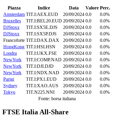
Piazza
Indice
Data
Valore
Perc.
Amsterdam
TIT.I:AEX.EUD
20/09/2024
0.0
0.0%
Bruxelles
TIT.I:BEL20.EUD
20/09/2024
0.0
0.0%
DJStoxx
TIT.I:SX5E.DJS
20/09/2024
0.0
0.0%
DJStoxx
TIT.I:SX5P.DJS
20/09/2024
0.0
0.0%
Francoforte
TIT.I:DAX.DAX
20/09/2024
0.0
0.0%
HongKong
TIT.I:HSI.HSN
20/09/2024
0.0
0.0%
Londra
TIT.I:UKX.FSE
20/09/2024
0.0
0.0%
NewYork
TIT.I:COMP.NAD
20/09/2024
0.0
0.0%
NewYork
TIT.I:DJI.DJD
20/09/2024
0.0
0.0%
NewYork
TIT.I:NDX.NAD
20/09/2024
0.0
0.0%
Parigi
TIT.I:PX1.EUD
20/09/2024
0.0
0.0%
Sydney
TIT.I:XAO.AUS
20/09/2024
0.0
0.0%
Tokyo
TIT.N225.NNI
20/09/2024
0.0
0.0%
Fonte: borsa italiana
FTSE Italia All-Share