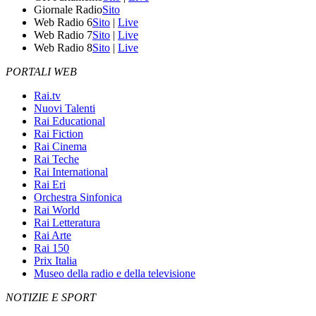
Giornale Radio
Sito
Web Radio 6
Sito
|
Live
Web Radio 7
Sito
|
Live
Web Radio 8
Sito
|
Live
PORTALI WEB
Rai.tv
Nuovi Talenti
Rai Educational
Rai Fiction
Rai Cinema
Rai Teche
Rai International
Rai Eri
Orchestra Sinfonica
Rai World
Rai Letteratura
Rai Arte
Rai 150
Prix Italia
Museo della radio e della televisione
NOTIZIE E SPORT