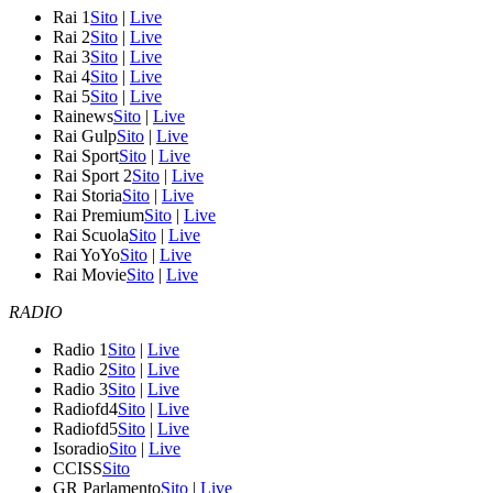
Rai 1
Sito
|
Live
Rai 2
Sito
|
Live
Rai 3
Sito
|
Live
Rai 4
Sito
|
Live
Rai 5
Sito
|
Live
Rainews
Sito
|
Live
Rai Gulp
Sito
|
Live
Rai Sport
Sito
|
Live
Rai Sport 2
Sito
|
Live
Rai Storia
Sito
|
Live
Rai Premium
Sito
|
Live
Rai Scuola
Sito
|
Live
Rai YoYo
Sito
|
Live
Rai Movie
Sito
|
Live
RADIO
Radio 1
Sito
|
Live
Radio 2
Sito
|
Live
Radio 3
Sito
|
Live
Radiofd4
Sito
|
Live
Radiofd5
Sito
|
Live
Isoradio
Sito
|
Live
CCISS
Sito
GR Parlamento
Sito
|
Live