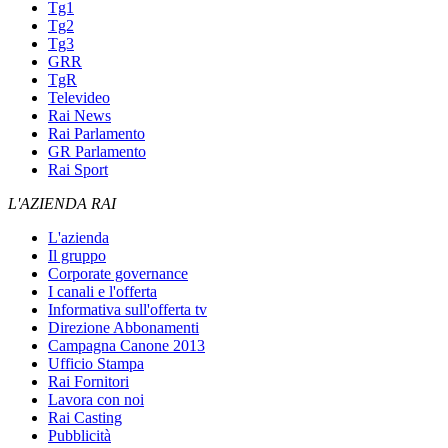
Tg1
Tg2
Tg3
GRR
TgR
Televideo
Rai News
Rai Parlamento
GR Parlamento
Rai Sport
L'AZIENDA RAI
L'azienda
Il gruppo
Corporate governance
I canali e l'offerta
Informativa sull'offerta tv
Direzione Abbonamenti
Campagna Canone 2013
Ufficio Stampa
Rai Fornitori
Lavora con noi
Rai Casting
Pubblicità