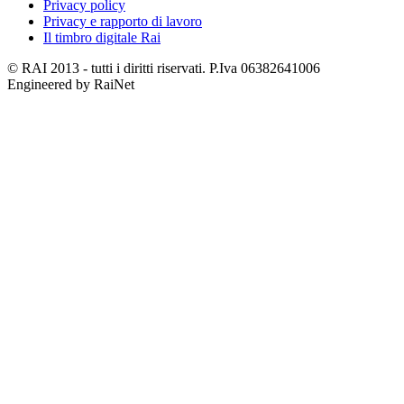
Privacy policy
Privacy e rapporto di lavoro
Il timbro digitale Rai
© RAI 2013 - tutti i diritti riservati. P.Iva 06382641006
Engineered by RaiNet