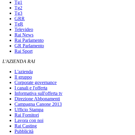
Tg1
Tg2
Tg3
GRR
TgR
Televideo
Rai News
Rai Parlamento
GR Parlamento
Rai Sport
L'AZIENDA RAI
L'azienda
Il gruppo
Corporate governance
I canali e l'offerta
Informativa sull'offerta tv
Direzione Abbonamenti
Campagna Canone 2013
Ufficio Stampa
Rai Fornitori
Lavora con noi
Rai Casting
Pubblicità