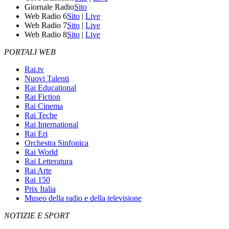
Giornale Radio
Sito
Web Radio 6
Sito
|
Live
Web Radio 7
Sito
|
Live
Web Radio 8
Sito
|
Live
PORTALI WEB
Rai.tv
Nuovi Talenti
Rai Educational
Rai Fiction
Rai Cinema
Rai Teche
Rai International
Rai Eri
Orchestra Sinfonica
Rai World
Rai Letteratura
Rai Arte
Rai 150
Prix Italia
Museo della radio e della televisione
NOTIZIE E SPORT