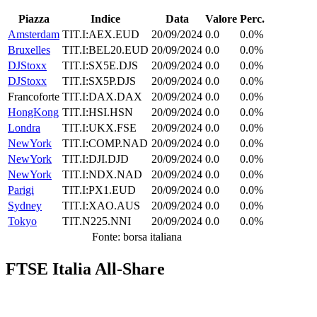
Piazza
Indice
Data
Valore
Perc.
Amsterdam
TIT.I:AEX.EUD
20/09/2024
0.0
0.0%
Bruxelles
TIT.I:BEL20.EUD
20/09/2024
0.0
0.0%
DJStoxx
TIT.I:SX5E.DJS
20/09/2024
0.0
0.0%
DJStoxx
TIT.I:SX5P.DJS
20/09/2024
0.0
0.0%
Francoforte
TIT.I:DAX.DAX
20/09/2024
0.0
0.0%
HongKong
TIT.I:HSI.HSN
20/09/2024
0.0
0.0%
Londra
TIT.I:UKX.FSE
20/09/2024
0.0
0.0%
NewYork
TIT.I:COMP.NAD
20/09/2024
0.0
0.0%
NewYork
TIT.I:DJI.DJD
20/09/2024
0.0
0.0%
NewYork
TIT.I:NDX.NAD
20/09/2024
0.0
0.0%
Parigi
TIT.I:PX1.EUD
20/09/2024
0.0
0.0%
Sydney
TIT.I:XAO.AUS
20/09/2024
0.0
0.0%
Tokyo
TIT.N225.NNI
20/09/2024
0.0
0.0%
Fonte: borsa italiana
FTSE Italia All-Share