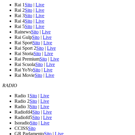
Rai 1
Sito
|
Live
Rai 2
Sito
|
Live
Rai 3
Sito
|
Live
Rai 4
Sito
|
Live
Rai 5
Sito
|
Live
Rainews
Sito
|
Live
Rai Gulp
Sito
|
Live
Rai Sport
Sito
|
Live
Rai Sport 2
Sito
|
Live
Rai Storia
Sito
|
Live
Rai Premium
Sito
|
Live
Rai Scuola
Sito
|
Live
Rai YoYo
Sito
|
Live
Rai Movie
Sito
|
Live
RADIO
Radio 1
Sito
|
Live
Radio 2
Sito
|
Live
Radio 3
Sito
|
Live
Radiofd4
Sito
|
Live
Radiofd5
Sito
|
Live
Isoradio
Sito
|
Live
CCISS
Sito
GR Parlamento
Sito
|
Live