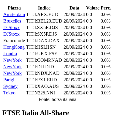
Piazza
Indice
Data
Valore
Perc.
Amsterdam
TIT.I:AEX.EUD
20/09/2024
0.0
0.0%
Bruxelles
TIT.I:BEL20.EUD
20/09/2024
0.0
0.0%
DJStoxx
TIT.I:SX5E.DJS
20/09/2024
0.0
0.0%
DJStoxx
TIT.I:SX5P.DJS
20/09/2024
0.0
0.0%
Francoforte
TIT.I:DAX.DAX
20/09/2024
0.0
0.0%
HongKong
TIT.I:HSI.HSN
20/09/2024
0.0
0.0%
Londra
TIT.I:UKX.FSE
20/09/2024
0.0
0.0%
NewYork
TIT.I:COMP.NAD
20/09/2024
0.0
0.0%
NewYork
TIT.I:DJI.DJD
20/09/2024
0.0
0.0%
NewYork
TIT.I:NDX.NAD
20/09/2024
0.0
0.0%
Parigi
TIT.I:PX1.EUD
20/09/2024
0.0
0.0%
Sydney
TIT.I:XAO.AUS
20/09/2024
0.0
0.0%
Tokyo
TIT.N225.NNI
20/09/2024
0.0
0.0%
Fonte: borsa italiana
FTSE Italia All-Share