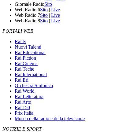
Giornale Radio
Sito
Web Radio 6
Sito
|
Live
Web Radio 7
Sito
|
Live
Web Radio 8
Sito
|
Live
PORTALI WEB
Rai.tv
Nuovi Talenti
Rai Educational
Rai Fiction
Rai Cinema
Rai Teche
Rai International
Rai Eri
Orchestra Sinfonica
Rai World
Rai Letteratura
Rai Arte
Rai 150
Prix Italia
Museo della radio e della televisione
NOTIZIE E SPORT