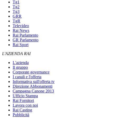
Tg1
Tg2
Tg3
GRR
TgR
Televideo
Rai News
Rai Parlamento
GR Parlamento
Rai Sport
L'AZIENDA RAI
L'azienda
Il gruppo
Corporate governance
I canali e l'offerta
Informativa sull'offerta tv
Direzione Abbonamenti
Campagna Canone 2013
Ufficio Stampa
Rai Fornitori
Lavora con noi
Rai Casting
Pubblicità