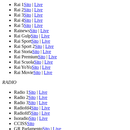
Rai 1
Sito
|
Live
Rai 2
Sito
|
Live
Rai 3
Sito
|
Live
Rai 4
Sito
|
Live
Rai 5
Sito
|
Live
Rainews
Sito
|
Live
Rai Gulp
Sito
|
Live
Rai Sport
Sito
|
Live
Rai Sport 2
Sito
|
Live
Rai Storia
Sito
|
Live
Rai Premium
Sito
|
Live
Rai Scuola
Sito
|
Live
Rai YoYo
Sito
|
Live
Rai Movie
Sito
|
Live
RADIO
Radio 1
Sito
|
Live
Radio 2
Sito
|
Live
Radio 3
Sito
|
Live
Radiofd4
Sito
|
Live
Radiofd5
Sito
|
Live
Isoradio
Sito
|
Live
CCISS
Sito
GR Parlamento
Sito
|
Live