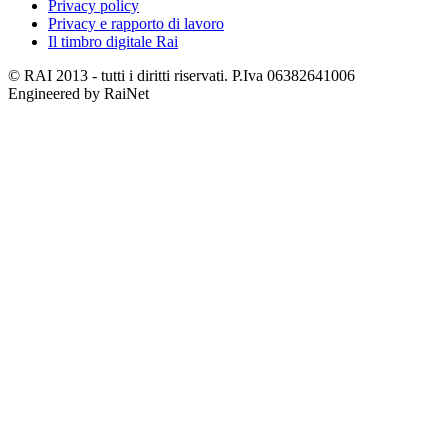
Privacy policy
Privacy e rapporto di lavoro
Il timbro digitale Rai
© RAI 2013 - tutti i diritti riservati. P.Iva 06382641006
Engineered by RaiNet