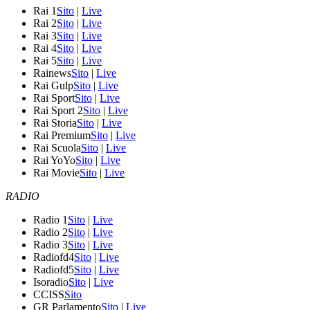
Rai 1
Sito
|
Live
Rai 2
Sito
|
Live
Rai 3
Sito
|
Live
Rai 4
Sito
|
Live
Rai 5
Sito
|
Live
Rainews
Sito
|
Live
Rai Gulp
Sito
|
Live
Rai Sport
Sito
|
Live
Rai Sport 2
Sito
|
Live
Rai Storia
Sito
|
Live
Rai Premium
Sito
|
Live
Rai Scuola
Sito
|
Live
Rai YoYo
Sito
|
Live
Rai Movie
Sito
|
Live
RADIO
Radio 1
Sito
|
Live
Radio 2
Sito
|
Live
Radio 3
Sito
|
Live
Radiofd4
Sito
|
Live
Radiofd5
Sito
|
Live
Isoradio
Sito
|
Live
CCISS
Sito
GR Parlamento
Sito
|
Live