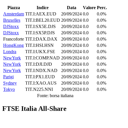
Piazza
Indice
Data
Valore
Perc.
Amsterdam
TIT.I:AEX.EUD
20/09/2024
0.0
0.0%
Bruxelles
TIT.I:BEL20.EUD
20/09/2024
0.0
0.0%
DJStoxx
TIT.I:SX5E.DJS
20/09/2024
0.0
0.0%
DJStoxx
TIT.I:SX5P.DJS
20/09/2024
0.0
0.0%
Francoforte
TIT.I:DAX.DAX
20/09/2024
0.0
0.0%
HongKong
TIT.I:HSI.HSN
20/09/2024
0.0
0.0%
Londra
TIT.I:UKX.FSE
20/09/2024
0.0
0.0%
NewYork
TIT.I:COMP.NAD
20/09/2024
0.0
0.0%
NewYork
TIT.I:DJI.DJD
20/09/2024
0.0
0.0%
NewYork
TIT.I:NDX.NAD
20/09/2024
0.0
0.0%
Parigi
TIT.I:PX1.EUD
20/09/2024
0.0
0.0%
Sydney
TIT.I:XAO.AUS
20/09/2024
0.0
0.0%
Tokyo
TIT.N225.NNI
20/09/2024
0.0
0.0%
Fonte: borsa italiana
FTSE Italia All-Share