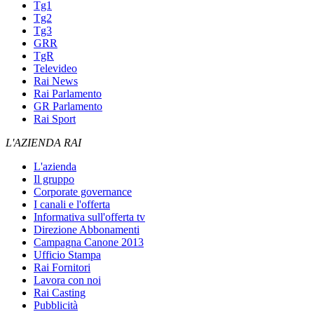
Tg1
Tg2
Tg3
GRR
TgR
Televideo
Rai News
Rai Parlamento
GR Parlamento
Rai Sport
L'AZIENDA RAI
L'azienda
Il gruppo
Corporate governance
I canali e l'offerta
Informativa sull'offerta tv
Direzione Abbonamenti
Campagna Canone 2013
Ufficio Stampa
Rai Fornitori
Lavora con noi
Rai Casting
Pubblicità