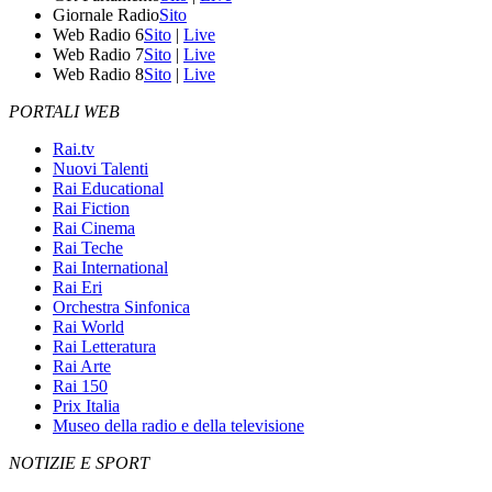
Giornale Radio
Sito
Web Radio 6
Sito
|
Live
Web Radio 7
Sito
|
Live
Web Radio 8
Sito
|
Live
PORTALI WEB
Rai.tv
Nuovi Talenti
Rai Educational
Rai Fiction
Rai Cinema
Rai Teche
Rai International
Rai Eri
Orchestra Sinfonica
Rai World
Rai Letteratura
Rai Arte
Rai 150
Prix Italia
Museo della radio e della televisione
NOTIZIE E SPORT