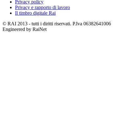
Privacy policy
Privacy e rapporto di lavoro
Il timbro digitale Rai
© RAI 2013 - tutti i diritti riservati. P.Iva 06382641006
Engineered by RaiNet