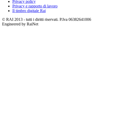
Privacy policy
Privacy e rapporto di lavoro
Il timbro digitale Rai
© RAI 2013 - tutti i diritti riservati. P.Iva 06382641006
Engineered by RaiNet