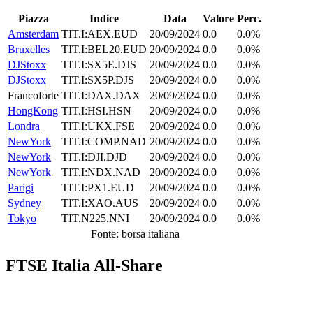
Piazza
Indice
Data
Valore
Perc.
Amsterdam
TIT.I:AEX.EUD
20/09/2024
0.0
0.0%
Bruxelles
TIT.I:BEL20.EUD
20/09/2024
0.0
0.0%
DJStoxx
TIT.I:SX5E.DJS
20/09/2024
0.0
0.0%
DJStoxx
TIT.I:SX5P.DJS
20/09/2024
0.0
0.0%
Francoforte
TIT.I:DAX.DAX
20/09/2024
0.0
0.0%
HongKong
TIT.I:HSI.HSN
20/09/2024
0.0
0.0%
Londra
TIT.I:UKX.FSE
20/09/2024
0.0
0.0%
NewYork
TIT.I:COMP.NAD
20/09/2024
0.0
0.0%
NewYork
TIT.I:DJI.DJD
20/09/2024
0.0
0.0%
NewYork
TIT.I:NDX.NAD
20/09/2024
0.0
0.0%
Parigi
TIT.I:PX1.EUD
20/09/2024
0.0
0.0%
Sydney
TIT.I:XAO.AUS
20/09/2024
0.0
0.0%
Tokyo
TIT.N225.NNI
20/09/2024
0.0
0.0%
Fonte: borsa italiana
FTSE Italia All-Share