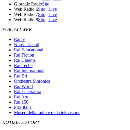
Giornale Radio
Sito
Web Radio 6
Sito
|
Live
Web Radio 7
Sito
|
Live
Web Radio 8
Sito
|
Live
PORTALI WEB
Rai.tv
Nuovi Talenti
Rai Educational
Rai Fiction
Rai Cinema
Rai Teche
Rai International
Rai Eri
Orchestra Sinfonica
Rai World
Rai Letteratura
Rai Arte
Rai 150
Prix Italia
Museo della radio e della televisione
NOTIZIE E SPORT