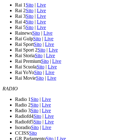
Rai 1
Sito
|
Live
Rai 2
Sito
|
Live
Rai 3
Sito
|
Live
Rai 4
Sito
|
Live
Rai 5
Sito
|
Live
Rainews
Sito
|
Live
Rai Gulp
Sito
|
Live
Rai Sport
Sito
|
Live
Rai Sport 2
Sito
|
Live
Rai Storia
Sito
|
Live
Rai Premium
Sito
|
Live
Rai Scuola
Sito
|
Live
Rai YoYo
Sito
|
Live
Rai Movie
Sito
|
Live
RADIO
Radio 1
Sito
|
Live
Radio 2
Sito
|
Live
Radio 3
Sito
|
Live
Radiofd4
Sito
|
Live
Radiofd5
Sito
|
Live
Isoradio
Sito
|
Live
CCISS
Sito
GR Parlamento
Sito
|
Live