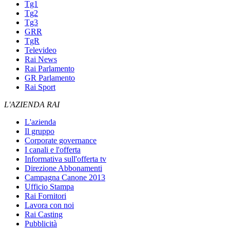
Tg1
Tg2
Tg3
GRR
TgR
Televideo
Rai News
Rai Parlamento
GR Parlamento
Rai Sport
L'AZIENDA RAI
L'azienda
Il gruppo
Corporate governance
I canali e l'offerta
Informativa sull'offerta tv
Direzione Abbonamenti
Campagna Canone 2013
Ufficio Stampa
Rai Fornitori
Lavora con noi
Rai Casting
Pubblicità