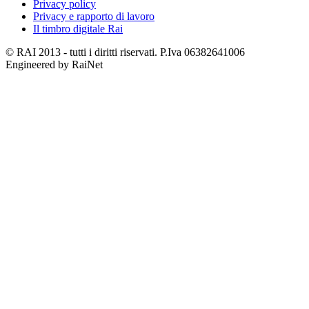
Privacy policy
Privacy e rapporto di lavoro
Il timbro digitale Rai
© RAI 2013 - tutti i diritti riservati. P.Iva 06382641006
Engineered by RaiNet