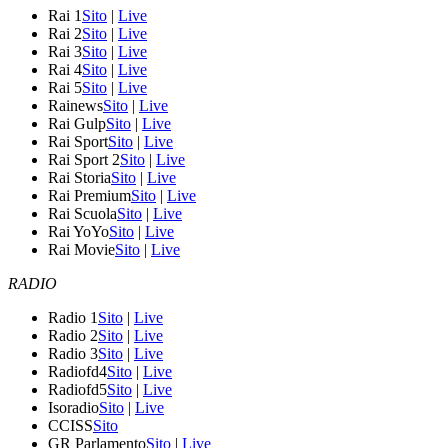
Rai 1
Sito
|
Live
Rai 2
Sito
|
Live
Rai 3
Sito
|
Live
Rai 4
Sito
|
Live
Rai 5
Sito
|
Live
Rainews
Sito
|
Live
Rai Gulp
Sito
|
Live
Rai Sport
Sito
|
Live
Rai Sport 2
Sito
|
Live
Rai Storia
Sito
|
Live
Rai Premium
Sito
|
Live
Rai Scuola
Sito
|
Live
Rai YoYo
Sito
|
Live
Rai Movie
Sito
|
Live
RADIO
Radio 1
Sito
|
Live
Radio 2
Sito
|
Live
Radio 3
Sito
|
Live
Radiofd4
Sito
|
Live
Radiofd5
Sito
|
Live
Isoradio
Sito
|
Live
CCISS
Sito
GR Parlamento
Sito
|
Live