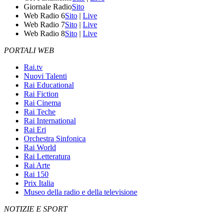
Giornale Radio
Sito
Web Radio 6
Sito
|
Live
Web Radio 7
Sito
|
Live
Web Radio 8
Sito
|
Live
PORTALI WEB
Rai.tv
Nuovi Talenti
Rai Educational
Rai Fiction
Rai Cinema
Rai Teche
Rai International
Rai Eri
Orchestra Sinfonica
Rai World
Rai Letteratura
Rai Arte
Rai 150
Prix Italia
Museo della radio e della televisione
NOTIZIE E SPORT