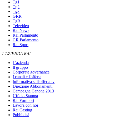
Tg1
Tg2
Tg3
GRR
TgR
Televideo
Rai News
Rai Parlamento
GR Parlamento
Rai Sport
L'AZIENDA RAI
L'azienda
Il gruppo
Corporate governance
I canali e l'offerta
Informativa sull'offerta tv
Direzione Abbonamenti
Campagna Canone 2013
Ufficio Stampa
Rai Fornitori
Lavora con noi
Rai Casting
Pubblicità