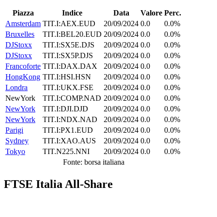
Piazza
Indice
Data
Valore
Perc.
Amsterdam
TIT.I:AEX.EUD
20/09/2024
0.0
0.0%
Bruxelles
TIT.I:BEL20.EUD
20/09/2024
0.0
0.0%
DJStoxx
TIT.I:SX5E.DJS
20/09/2024
0.0
0.0%
DJStoxx
TIT.I:SX5P.DJS
20/09/2024
0.0
0.0%
Francoforte
TIT.I:DAX.DAX
20/09/2024
0.0
0.0%
HongKong
TIT.I:HSI.HSN
20/09/2024
0.0
0.0%
Londra
TIT.I:UKX.FSE
20/09/2024
0.0
0.0%
NewYork
TIT.I:COMP.NAD
20/09/2024
0.0
0.0%
NewYork
TIT.I:DJI.DJD
20/09/2024
0.0
0.0%
NewYork
TIT.I:NDX.NAD
20/09/2024
0.0
0.0%
Parigi
TIT.I:PX1.EUD
20/09/2024
0.0
0.0%
Sydney
TIT.I:XAO.AUS
20/09/2024
0.0
0.0%
Tokyo
TIT.N225.NNI
20/09/2024
0.0
0.0%
Fonte: borsa italiana
FTSE Italia All-Share