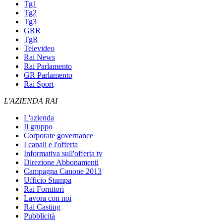
Tg1
Tg2
Tg3
GRR
TgR
Televideo
Rai News
Rai Parlamento
GR Parlamento
Rai Sport
L'AZIENDA RAI
L'azienda
Il gruppo
Corporate governance
I canali e l'offerta
Informativa sull'offerta tv
Direzione Abbonamenti
Campagna Canone 2013
Ufficio Stampa
Rai Fornitori
Lavora con noi
Rai Casting
Pubblicità