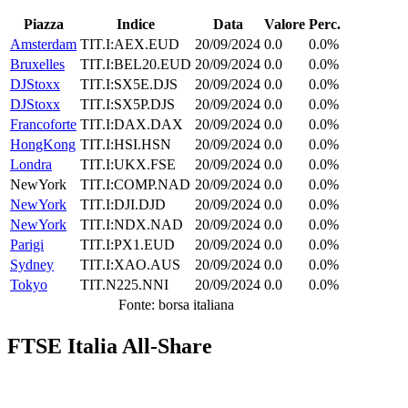
Piazza
Indice
Data
Valore
Perc.
Amsterdam
TIT.I:AEX.EUD
20/09/2024
0.0
0.0%
Bruxelles
TIT.I:BEL20.EUD
20/09/2024
0.0
0.0%
DJStoxx
TIT.I:SX5E.DJS
20/09/2024
0.0
0.0%
DJStoxx
TIT.I:SX5P.DJS
20/09/2024
0.0
0.0%
Francoforte
TIT.I:DAX.DAX
20/09/2024
0.0
0.0%
HongKong
TIT.I:HSI.HSN
20/09/2024
0.0
0.0%
Londra
TIT.I:UKX.FSE
20/09/2024
0.0
0.0%
NewYork
TIT.I:COMP.NAD
20/09/2024
0.0
0.0%
NewYork
TIT.I:DJI.DJD
20/09/2024
0.0
0.0%
NewYork
TIT.I:NDX.NAD
20/09/2024
0.0
0.0%
Parigi
TIT.I:PX1.EUD
20/09/2024
0.0
0.0%
Sydney
TIT.I:XAO.AUS
20/09/2024
0.0
0.0%
Tokyo
TIT.N225.NNI
20/09/2024
0.0
0.0%
Fonte: borsa italiana
FTSE Italia All-Share