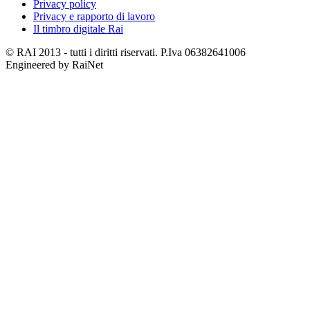
Privacy policy
Privacy e rapporto di lavoro
Il timbro digitale Rai
© RAI 2013 - tutti i diritti riservati. P.Iva 06382641006
Engineered by RaiNet