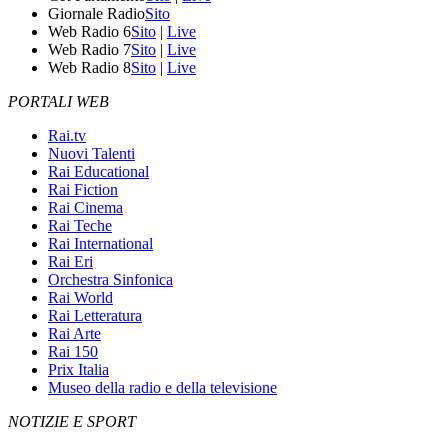
Giornale Radio
Sito
Web Radio 6
Sito
|
Live
Web Radio 7
Sito
|
Live
Web Radio 8
Sito
|
Live
PORTALI WEB
Rai.tv
Nuovi Talenti
Rai Educational
Rai Fiction
Rai Cinema
Rai Teche
Rai International
Rai Eri
Orchestra Sinfonica
Rai World
Rai Letteratura
Rai Arte
Rai 150
Prix Italia
Museo della radio e della televisione
NOTIZIE E SPORT