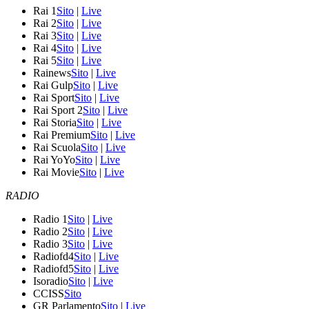
Rai 1
Sito
|
Live
Rai 2
Sito
|
Live
Rai 3
Sito
|
Live
Rai 4
Sito
|
Live
Rai 5
Sito
|
Live
Rainews
Sito
|
Live
Rai Gulp
Sito
|
Live
Rai Sport
Sito
|
Live
Rai Sport 2
Sito
|
Live
Rai Storia
Sito
|
Live
Rai Premium
Sito
|
Live
Rai Scuola
Sito
|
Live
Rai YoYo
Sito
|
Live
Rai Movie
Sito
|
Live
RADIO
Radio 1
Sito
|
Live
Radio 2
Sito
|
Live
Radio 3
Sito
|
Live
Radiofd4
Sito
|
Live
Radiofd5
Sito
|
Live
Isoradio
Sito
|
Live
CCISS
Sito
GR Parlamento
Sito
|
Live