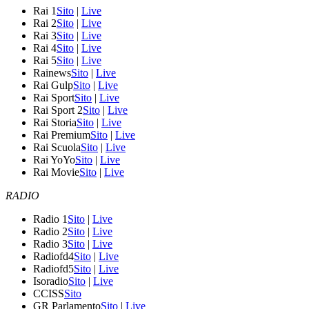
Rai 1
Sito
|
Live
Rai 2
Sito
|
Live
Rai 3
Sito
|
Live
Rai 4
Sito
|
Live
Rai 5
Sito
|
Live
Rainews
Sito
|
Live
Rai Gulp
Sito
|
Live
Rai Sport
Sito
|
Live
Rai Sport 2
Sito
|
Live
Rai Storia
Sito
|
Live
Rai Premium
Sito
|
Live
Rai Scuola
Sito
|
Live
Rai YoYo
Sito
|
Live
Rai Movie
Sito
|
Live
RADIO
Radio 1
Sito
|
Live
Radio 2
Sito
|
Live
Radio 3
Sito
|
Live
Radiofd4
Sito
|
Live
Radiofd5
Sito
|
Live
Isoradio
Sito
|
Live
CCISS
Sito
GR Parlamento
Sito
|
Live