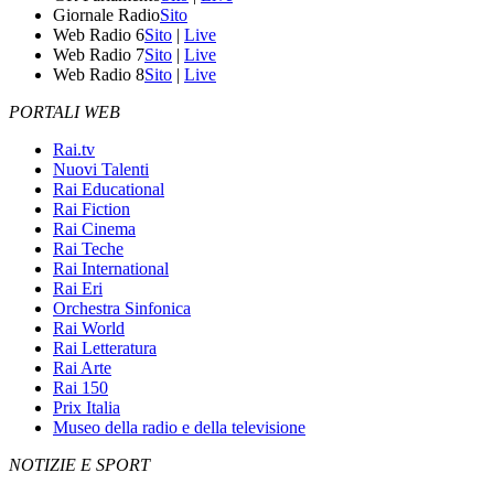
Giornale Radio
Sito
Web Radio 6
Sito
|
Live
Web Radio 7
Sito
|
Live
Web Radio 8
Sito
|
Live
PORTALI WEB
Rai.tv
Nuovi Talenti
Rai Educational
Rai Fiction
Rai Cinema
Rai Teche
Rai International
Rai Eri
Orchestra Sinfonica
Rai World
Rai Letteratura
Rai Arte
Rai 150
Prix Italia
Museo della radio e della televisione
NOTIZIE E SPORT