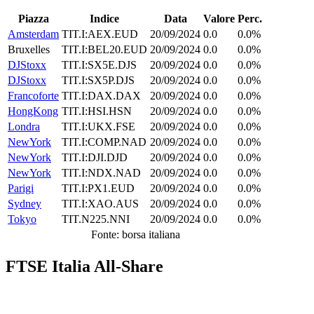
Piazza
Indice
Data
Valore
Perc.
Amsterdam
TIT.I:AEX.EUD
20/09/2024
0.0
0.0%
Bruxelles
TIT.I:BEL20.EUD
20/09/2024
0.0
0.0%
DJStoxx
TIT.I:SX5E.DJS
20/09/2024
0.0
0.0%
DJStoxx
TIT.I:SX5P.DJS
20/09/2024
0.0
0.0%
Francoforte
TIT.I:DAX.DAX
20/09/2024
0.0
0.0%
HongKong
TIT.I:HSI.HSN
20/09/2024
0.0
0.0%
Londra
TIT.I:UKX.FSE
20/09/2024
0.0
0.0%
NewYork
TIT.I:COMP.NAD
20/09/2024
0.0
0.0%
NewYork
TIT.I:DJI.DJD
20/09/2024
0.0
0.0%
NewYork
TIT.I:NDX.NAD
20/09/2024
0.0
0.0%
Parigi
TIT.I:PX1.EUD
20/09/2024
0.0
0.0%
Sydney
TIT.I:XAO.AUS
20/09/2024
0.0
0.0%
Tokyo
TIT.N225.NNI
20/09/2024
0.0
0.0%
Fonte: borsa italiana
FTSE Italia All-Share