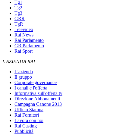
Tg1
Tg2
Tg3
GRR
TgR
Televideo
Rai News
Rai Parlamento
GR Parlamento
Rai Sport
L'AZIENDA RAI
L'azienda
Il gruppo
Corporate governance
I canali e l'offerta
Informativa sull'offerta tv
Direzione Abbonamenti
Campagna Canone 2013
Ufficio Stampa
Rai Fornitori
Lavora con noi
Rai Casting
Pubblicità