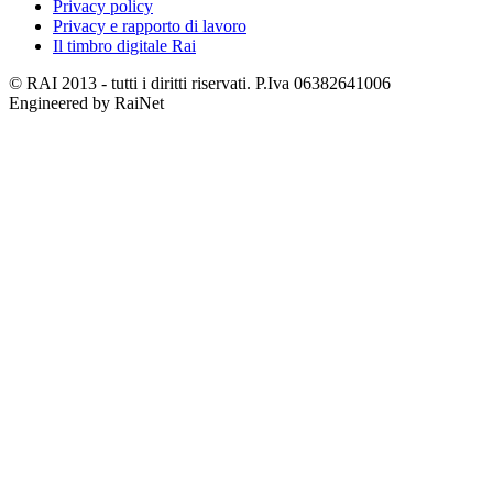
Privacy policy
Privacy e rapporto di lavoro
Il timbro digitale Rai
© RAI 2013 - tutti i diritti riservati. P.Iva 06382641006
Engineered by RaiNet