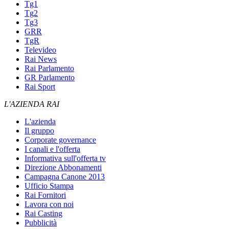
Tg1
Tg2
Tg3
GRR
TgR
Televideo
Rai News
Rai Parlamento
GR Parlamento
Rai Sport
L'AZIENDA RAI
L'azienda
Il gruppo
Corporate governance
I canali e l'offerta
Informativa sull'offerta tv
Direzione Abbonamenti
Campagna Canone 2013
Ufficio Stampa
Rai Fornitori
Lavora con noi
Rai Casting
Pubblicità