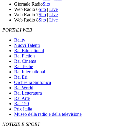
Giornale Radio
Sito
Web Radio 6
Sito
|
Live
Web Radio 7
Sito
|
Live
Web Radio 8
Sito
|
Live
PORTALI WEB
Rai.tv
Nuovi Talenti
Rai Educational
Rai Fiction
Rai Cinema
Rai Teche
Rai International
Rai Eri
Orchestra Sinfonica
Rai World
Rai Letteratura
Rai Arte
Rai 150
Prix Italia
Museo della radio e della televisione
NOTIZIE E SPORT