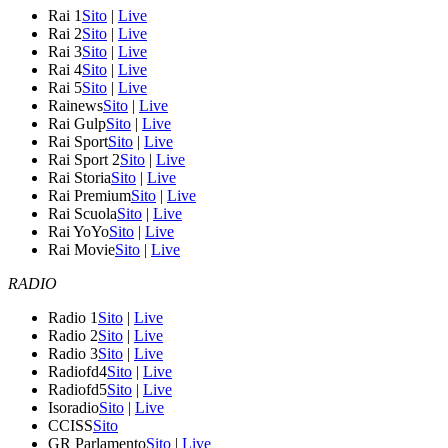
Rai 1
Sito
|
Live
Rai 2
Sito
|
Live
Rai 3
Sito
|
Live
Rai 4
Sito
|
Live
Rai 5
Sito
|
Live
Rainews
Sito
|
Live
Rai Gulp
Sito
|
Live
Rai Sport
Sito
|
Live
Rai Sport 2
Sito
|
Live
Rai Storia
Sito
|
Live
Rai Premium
Sito
|
Live
Rai Scuola
Sito
|
Live
Rai YoYo
Sito
|
Live
Rai Movie
Sito
|
Live
RADIO
Radio 1
Sito
|
Live
Radio 2
Sito
|
Live
Radio 3
Sito
|
Live
Radiofd4
Sito
|
Live
Radiofd5
Sito
|
Live
Isoradio
Sito
|
Live
CCISS
Sito
GR Parlamento
Sito
|
Live