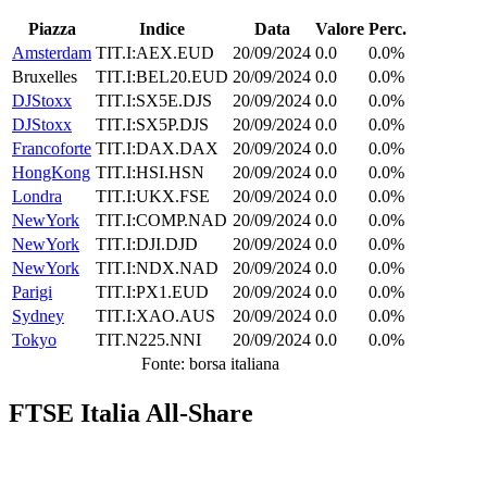
Piazza
Indice
Data
Valore
Perc.
Amsterdam
TIT.I:AEX.EUD
20/09/2024
0.0
0.0%
Bruxelles
TIT.I:BEL20.EUD
20/09/2024
0.0
0.0%
DJStoxx
TIT.I:SX5E.DJS
20/09/2024
0.0
0.0%
DJStoxx
TIT.I:SX5P.DJS
20/09/2024
0.0
0.0%
Francoforte
TIT.I:DAX.DAX
20/09/2024
0.0
0.0%
HongKong
TIT.I:HSI.HSN
20/09/2024
0.0
0.0%
Londra
TIT.I:UKX.FSE
20/09/2024
0.0
0.0%
NewYork
TIT.I:COMP.NAD
20/09/2024
0.0
0.0%
NewYork
TIT.I:DJI.DJD
20/09/2024
0.0
0.0%
NewYork
TIT.I:NDX.NAD
20/09/2024
0.0
0.0%
Parigi
TIT.I:PX1.EUD
20/09/2024
0.0
0.0%
Sydney
TIT.I:XAO.AUS
20/09/2024
0.0
0.0%
Tokyo
TIT.N225.NNI
20/09/2024
0.0
0.0%
Fonte: borsa italiana
FTSE Italia All-Share