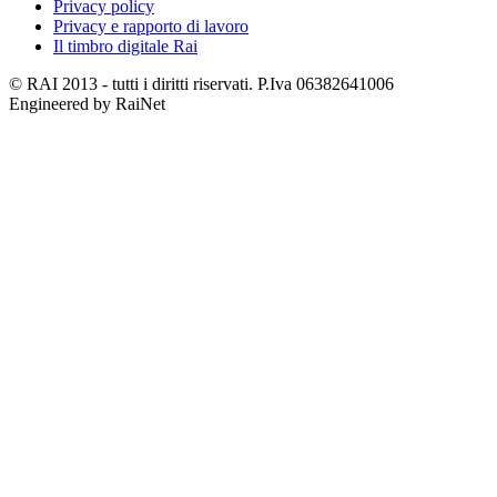
Privacy policy
Privacy e rapporto di lavoro
Il timbro digitale Rai
© RAI 2013 - tutti i diritti riservati. P.Iva 06382641006
Engineered by RaiNet