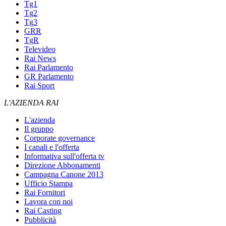
Tg1
Tg2
Tg3
GRR
TgR
Televideo
Rai News
Rai Parlamento
GR Parlamento
Rai Sport
L'AZIENDA RAI
L'azienda
Il gruppo
Corporate governance
I canali e l'offerta
Informativa sull'offerta tv
Direzione Abbonamenti
Campagna Canone 2013
Ufficio Stampa
Rai Fornitori
Lavora con noi
Rai Casting
Pubblicità