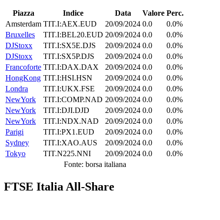
Piazza
Indice
Data
Valore
Perc.
Amsterdam
TIT.I:AEX.EUD
20/09/2024
0.0
0.0%
Bruxelles
TIT.I:BEL20.EUD
20/09/2024
0.0
0.0%
DJStoxx
TIT.I:SX5E.DJS
20/09/2024
0.0
0.0%
DJStoxx
TIT.I:SX5P.DJS
20/09/2024
0.0
0.0%
Francoforte
TIT.I:DAX.DAX
20/09/2024
0.0
0.0%
HongKong
TIT.I:HSI.HSN
20/09/2024
0.0
0.0%
Londra
TIT.I:UKX.FSE
20/09/2024
0.0
0.0%
NewYork
TIT.I:COMP.NAD
20/09/2024
0.0
0.0%
NewYork
TIT.I:DJI.DJD
20/09/2024
0.0
0.0%
NewYork
TIT.I:NDX.NAD
20/09/2024
0.0
0.0%
Parigi
TIT.I:PX1.EUD
20/09/2024
0.0
0.0%
Sydney
TIT.I:XAO.AUS
20/09/2024
0.0
0.0%
Tokyo
TIT.N225.NNI
20/09/2024
0.0
0.0%
Fonte: borsa italiana
FTSE Italia All-Share