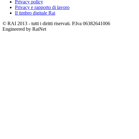
Privacy policy
Privacy e rapporto di lavoro
Il timbro digitale Rai
© RAI 2013 - tutti i diritti riservati. P.Iva 06382641006
Engineered by RaiNet