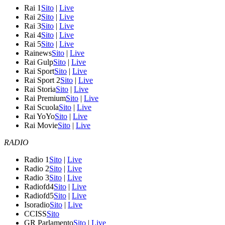
Rai 1
Sito
|
Live
Rai 2
Sito
|
Live
Rai 3
Sito
|
Live
Rai 4
Sito
|
Live
Rai 5
Sito
|
Live
Rainews
Sito
|
Live
Rai Gulp
Sito
|
Live
Rai Sport
Sito
|
Live
Rai Sport 2
Sito
|
Live
Rai Storia
Sito
|
Live
Rai Premium
Sito
|
Live
Rai Scuola
Sito
|
Live
Rai YoYo
Sito
|
Live
Rai Movie
Sito
|
Live
RADIO
Radio 1
Sito
|
Live
Radio 2
Sito
|
Live
Radio 3
Sito
|
Live
Radiofd4
Sito
|
Live
Radiofd5
Sito
|
Live
Isoradio
Sito
|
Live
CCISS
Sito
GR Parlamento
Sito
|
Live