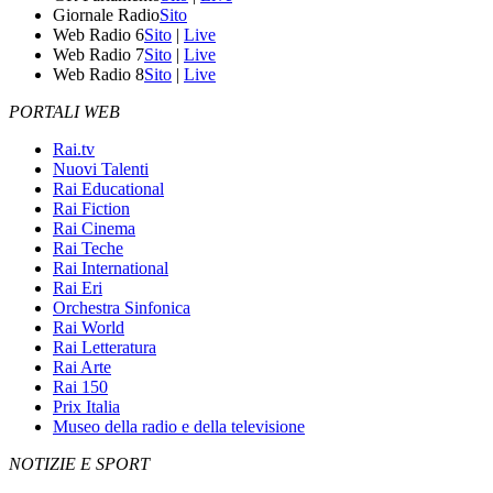
Giornale Radio
Sito
Web Radio 6
Sito
|
Live
Web Radio 7
Sito
|
Live
Web Radio 8
Sito
|
Live
PORTALI WEB
Rai.tv
Nuovi Talenti
Rai Educational
Rai Fiction
Rai Cinema
Rai Teche
Rai International
Rai Eri
Orchestra Sinfonica
Rai World
Rai Letteratura
Rai Arte
Rai 150
Prix Italia
Museo della radio e della televisione
NOTIZIE E SPORT