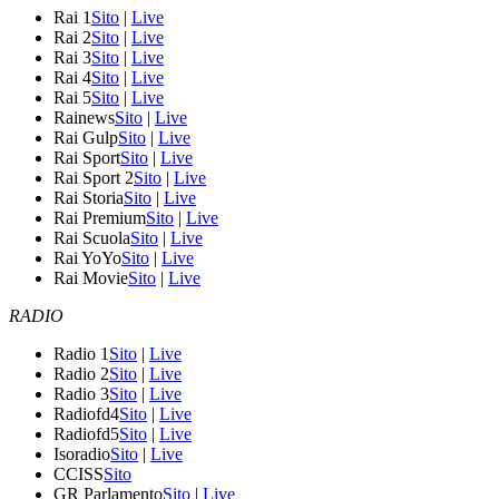
Rai 1
Sito
|
Live
Rai 2
Sito
|
Live
Rai 3
Sito
|
Live
Rai 4
Sito
|
Live
Rai 5
Sito
|
Live
Rainews
Sito
|
Live
Rai Gulp
Sito
|
Live
Rai Sport
Sito
|
Live
Rai Sport 2
Sito
|
Live
Rai Storia
Sito
|
Live
Rai Premium
Sito
|
Live
Rai Scuola
Sito
|
Live
Rai YoYo
Sito
|
Live
Rai Movie
Sito
|
Live
RADIO
Radio 1
Sito
|
Live
Radio 2
Sito
|
Live
Radio 3
Sito
|
Live
Radiofd4
Sito
|
Live
Radiofd5
Sito
|
Live
Isoradio
Sito
|
Live
CCISS
Sito
GR Parlamento
Sito
|
Live