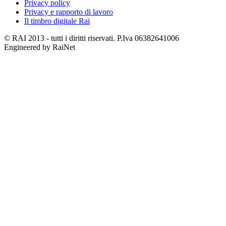
Privacy policy
Privacy e rapporto di lavoro
Il timbro digitale Rai
© RAI 2013 - tutti i diritti riservati. P.Iva 06382641006
Engineered by RaiNet