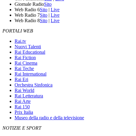
Giornale Radio
Sito
Web Radio 6
Sito
|
Live
Web Radio 7
Sito
|
Live
Web Radio 8
Sito
|
Live
PORTALI WEB
Rai.tv
Nuovi Talenti
Rai Educational
Rai Fiction
Rai Cinema
Rai Teche
Rai International
Rai Eri
Orchestra Sinfonica
Rai World
Rai Letteratura
Rai Arte
Rai 150
Prix Italia
Museo della radio e della televisione
NOTIZIE E SPORT