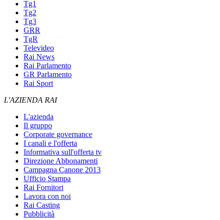
Tg1
Tg2
Tg3
GRR
TgR
Televideo
Rai News
Rai Parlamento
GR Parlamento
Rai Sport
L'AZIENDA RAI
L'azienda
Il gruppo
Corporate governance
I canali e l'offerta
Informativa sull'offerta tv
Direzione Abbonamenti
Campagna Canone 2013
Ufficio Stampa
Rai Fornitori
Lavora con noi
Rai Casting
Pubblicità