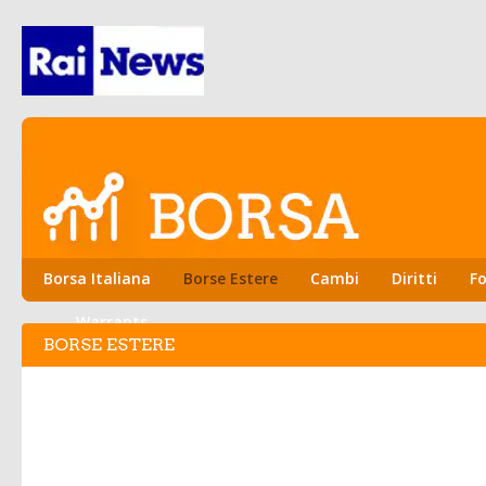
Borsa Italiana
Borse Estere
Cambi
Diritti
Fo
Warrants
BORSE ESTERE