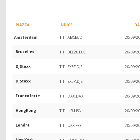
PIAZZA
INDICE
DA
Amsterdam
TIT.I:AEX.EUD
20/09/2
Bruxelles
TIT.I:BEL20.EUD
20/09/2
DJStoxx
TIT.I:SX5E.DJS
20/09/2
DJStoxx
TIT.I:SX5P.DJS
20/09/2
Francoforte
TIT.I:DAX.DAX
20/09/2
HongKong
TIT.I:HSI.HSN
20/09/2
Londra
TIT.I:UKX.FSE
20/09/2
NewYork