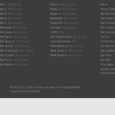
Rai 1
Sito
|
Live
Radio 1
Sito
|
Live
Rai.tv
Rai 2
Sito
|
Live
Radio 2
Sito
|
Live
Nuovi Tale
Rai 3
Sito
|
Live
Radio 3
Sito
|
Live
Rai Educat
Rai 4
Sito
|
Live
Radiofd4
Sito
|
Live
Rai Fiction
Rai 5
Sito
|
Live
Radiofd5
Sito
|
Live
Rai Cinem
Rainews
Sito
|
Live
Isoradio
Sito
|
Live
Rai Teche
Rai Gulp
Sito
|
Live
CCISS
Sito
Rai Intern
Rai Sport
Sito
|
Live
GR Parlamento
Sito
|
Live
Rai Eri
Rai Sport 2
Sito
|
Live
Giornale Radio
Sito
Orchestra 
Rai Storia
Sito
|
Live
Web Radio 6
Sito
|
Live
Rai World
Rai Premium
Sito
|
Live
Web Radio 7
Sito
|
Live
Rai Letter
Rai Scuola
Sito
|
Live
Web Radio 8
Sito
|
Live
Rai Arte
Rai YoYo
Sito
|
Live
Rai 150
Rai Movie
Sito
|
Live
Prix Italia
Museo dell
television
© RAI 2013 - tutti i diritti riservati. P.Iva 06382641006
Engineered by RaiNet