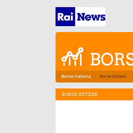
Borsa Italiana
Borse Estere
Warrants
BORSE ESTERE