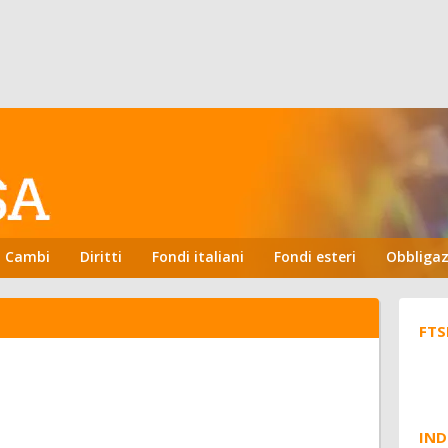
Cambi
Diritti
Fondi italiani
Fondi esteri
Obbligaz
FTS
IND