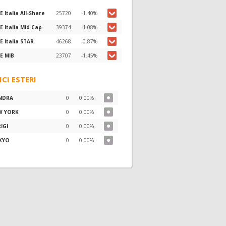
E Italia All-Share
25720
-1.40%
E Italia Mid Cap
39374
-1.08%
E Italia STAR
46268
-0.87%
E MIB
23707
-1.45%
ICI ESTERI
NDRA
0
0.00%
W YORK
0
0.00%
IGI
0
0.00%
KYO
0
0.00%