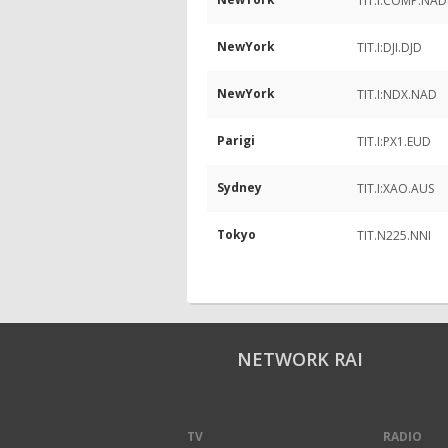
TIT.I:COMP.NAD
NewYork
TIT.I:DJI.DJD
NewYork
TIT.I:NDX.NAD
Parigi
TIT.I:PX1.EUD
Sydney
TIT.I:XAO.AUS
Tokyo
TIT.N225.NNI
NETWORK RAI
TV
RADIO