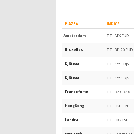
PIAZZA
INDICE
Amsterdam
TIT.I:AEX.EUD
Bruxelles
TIT.I:BEL20.EUD
DJStoxx
TIT.I:SX5E.DJS
DJStoxx
TIT.I:SX5P.DJS
Francoforte
TIT.I:DAX.DAX
HongKong
TIT.I:HSI.HSN
Londra
TIT.I:UKX.FSE
NewYork