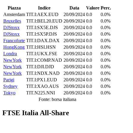
Piazza
Indice
Data
Valore
Perc.
Amsterdam
TIT.I:AEX.EUD
20/09/2024
0.0
0.0%
Bruxelles
TIT.I:BEL20.EUD
20/09/2024
0.0
0.0%
DJStoxx
TIT.I:SX5E.DJS
20/09/2024
0.0
0.0%
DJStoxx
TIT.I:SX5P.DJS
20/09/2024
0.0
0.0%
Francoforte
TIT.I:DAX.DAX
20/09/2024
0.0
0.0%
HongKong
TIT.I:HSI.HSN
20/09/2024
0.0
0.0%
Londra
TIT.I:UKX.FSE
20/09/2024
0.0
0.0%
NewYork
TIT.I:COMP.NAD
20/09/2024
0.0
0.0%
NewYork
TIT.I:DJI.DJD
20/09/2024
0.0
0.0%
NewYork
TIT.I:NDX.NAD
20/09/2024
0.0
0.0%
Parigi
TIT.I:PX1.EUD
20/09/2024
0.0
0.0%
Sydney
TIT.I:XAO.AUS
20/09/2024
0.0
0.0%
Tokyo
TIT.N225.NNI
20/09/2024
0.0
0.0%
Fonte: borsa italiana
FTSE Italia All-Share