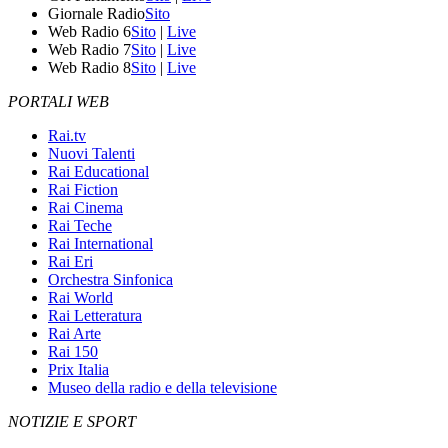
Giornale Radio
Sito
Web Radio 6
Sito
|
Live
Web Radio 7
Sito
|
Live
Web Radio 8
Sito
|
Live
PORTALI WEB
Rai.tv
Nuovi Talenti
Rai Educational
Rai Fiction
Rai Cinema
Rai Teche
Rai International
Rai Eri
Orchestra Sinfonica
Rai World
Rai Letteratura
Rai Arte
Rai 150
Prix Italia
Museo della radio e della televisione
NOTIZIE E SPORT