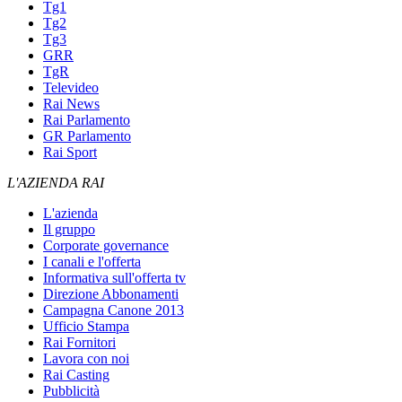
Tg1
Tg2
Tg3
GRR
TgR
Televideo
Rai News
Rai Parlamento
GR Parlamento
Rai Sport
L'AZIENDA RAI
L'azienda
Il gruppo
Corporate governance
I canali e l'offerta
Informativa sull'offerta tv
Direzione Abbonamenti
Campagna Canone 2013
Ufficio Stampa
Rai Fornitori
Lavora con noi
Rai Casting
Pubblicità