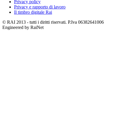
Privacy policy
Privacy e rapporto di lavoro
Il timbro digitale Rai
© RAI 2013 - tutti i diritti riservati. P.Iva 06382641006
Engineered by RaiNet