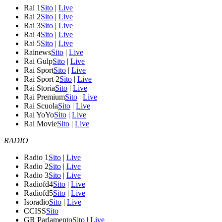
Rai 1
Sito
|
Live
Rai 2
Sito
|
Live
Rai 3
Sito
|
Live
Rai 4
Sito
|
Live
Rai 5
Sito
|
Live
Rainews
Sito
|
Live
Rai Gulp
Sito
|
Live
Rai Sport
Sito
|
Live
Rai Sport 2
Sito
|
Live
Rai Storia
Sito
|
Live
Rai Premium
Sito
|
Live
Rai Scuola
Sito
|
Live
Rai YoYo
Sito
|
Live
Rai Movie
Sito
|
Live
RADIO
Radio 1
Sito
|
Live
Radio 2
Sito
|
Live
Radio 3
Sito
|
Live
Radiofd4
Sito
|
Live
Radiofd5
Sito
|
Live
Isoradio
Sito
|
Live
CCISS
Sito
GR Parlamento
Sito
|
Live