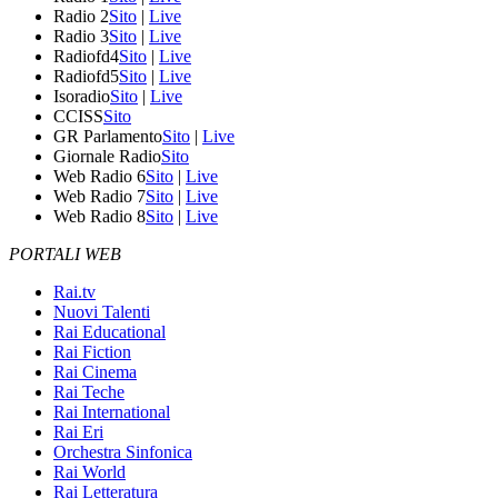
Radio 2
Sito
|
Live
Radio 3
Sito
|
Live
Radiofd4
Sito
|
Live
Radiofd5
Sito
|
Live
Isoradio
Sito
|
Live
CCISS
Sito
GR Parlamento
Sito
|
Live
Giornale Radio
Sito
Web Radio 6
Sito
|
Live
Web Radio 7
Sito
|
Live
Web Radio 8
Sito
|
Live
PORTALI WEB
Rai.tv
Nuovi Talenti
Rai Educational
Rai Fiction
Rai Cinema
Rai Teche
Rai International
Rai Eri
Orchestra Sinfonica
Rai World
Rai Letteratura