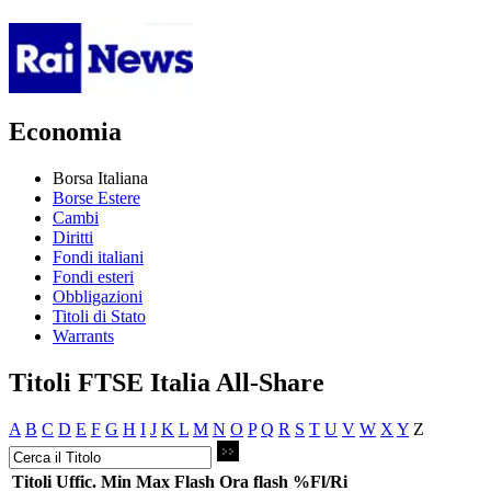
Economia
Borsa Italiana
Borse Estere
Cambi
Diritti
Fondi italiani
Fondi esteri
Obbligazioni
Titoli di Stato
Warrants
Titoli FTSE Italia All-Share
A
B
C
D
E
F
G
H
I
J
K
L
M
N
O
P
Q
R
S
T
U
V
W
X
Y
Z
Titoli
Uffic.
Min
Max
Flash
Ora flash
%Fl/Ri