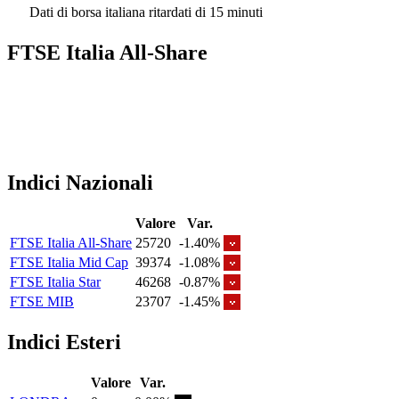
Dati di borsa italiana ritardati di 15 minuti
FTSE Italia All-Share
Indici Nazionali
Valore
Var.
FTSE Italia All-Share
25720
-1.40%
FTSE Italia Mid Cap
39374
-1.08%
FTSE Italia Star
46268
-0.87%
FTSE MIB
23707
-1.45%
Indici Esteri
Valore
Var.