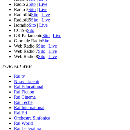
Radio 2
Sito
|
Live
Radio 3
Sito
|
Live
Radiofd4
Sito
|
Live
Radiofd5
Sito
|
Live
Isoradio
Sito
|
Live
CCISS
Sito
GR Parlamento
Sito
|
Live
Giornale Radio
Sito
Web Radio 6
Sito
|
Live
Web Radio 7
Sito
|
Live
Web Radio 8
Sito
|
Live
PORTALI WEB
Rai.tv
Nuovi Talenti
Rai Educational
Rai Fiction
Rai Cinema
Rai Teche
Rai International
Rai Eri
Orchestra Sinfonica
Rai World
Rai Letteratura