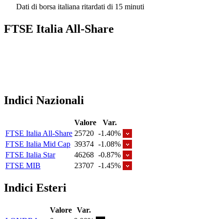
Dati di borsa italiana ritardati di 15 minuti
FTSE Italia All-Share
Indici Nazionali
Valore
Var.
FTSE Italia All-Share
25720
-1.40%
FTSE Italia Mid Cap
39374
-1.08%
FTSE Italia Star
46268
-0.87%
FTSE MIB
23707
-1.45%
Indici Esteri
Valore
Var.