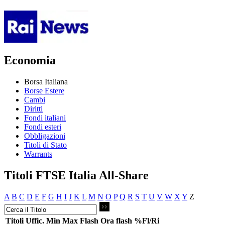
Economia
Borsa Italiana
Borse Estere
Cambi
Diritti
Fondi italiani
Fondi esteri
Obbligazioni
Titoli di Stato
Warrants
Titoli FTSE Italia All-Share
A
B
C
D
E
F
G
H
I
J
K
L
M
N
O
P
Q
R
S
T
U
V
W
X
Y
Z
Titoli
Uffic.
Min
Max
Flash
Ora flash
%Fl/Ri