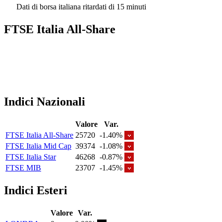
Dati di borsa italiana ritardati di 15 minuti
FTSE Italia All-Share
Indici Nazionali
Valore
Var.
FTSE Italia All-Share
25720
-1.40%
FTSE Italia Mid Cap
39374
-1.08%
FTSE Italia Star
46268
-0.87%
FTSE MIB
23707
-1.45%
Indici Esteri
Valore
Var.