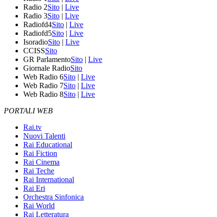
Radio 2
Sito
|
Live
Radio 3
Sito
|
Live
Radiofd4
Sito
|
Live
Radiofd5
Sito
|
Live
Isoradio
Sito
|
Live
CCISS
Sito
GR Parlamento
Sito
|
Live
Giornale Radio
Sito
Web Radio 6
Sito
|
Live
Web Radio 7
Sito
|
Live
Web Radio 8
Sito
|
Live
PORTALI WEB
Rai.tv
Nuovi Talenti
Rai Educational
Rai Fiction
Rai Cinema
Rai Teche
Rai International
Rai Eri
Orchestra Sinfonica
Rai World
Rai Letteratura