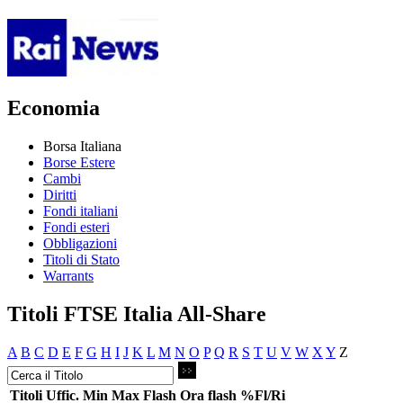
Economia
Borsa Italiana
Borse Estere
Cambi
Diritti
Fondi italiani
Fondi esteri
Obbligazioni
Titoli di Stato
Warrants
Titoli FTSE Italia All-Share
A
B
C
D
E
F
G
H
I
J
K
L
M
N
O
P
Q
R
S
T
U
V
W
X
Y
Z
Titoli
Uffic.
Min
Max
Flash
Ora flash
%Fl/Ri