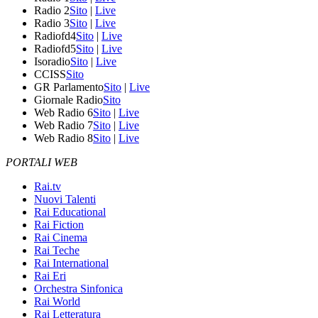
Radio 2
Sito
|
Live
Radio 3
Sito
|
Live
Radiofd4
Sito
|
Live
Radiofd5
Sito
|
Live
Isoradio
Sito
|
Live
CCISS
Sito
GR Parlamento
Sito
|
Live
Giornale Radio
Sito
Web Radio 6
Sito
|
Live
Web Radio 7
Sito
|
Live
Web Radio 8
Sito
|
Live
PORTALI WEB
Rai.tv
Nuovi Talenti
Rai Educational
Rai Fiction
Rai Cinema
Rai Teche
Rai International
Rai Eri
Orchestra Sinfonica
Rai World
Rai Letteratura