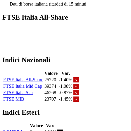
Dati di borsa italiana ritardati di 15 minuti
FTSE Italia All-Share
Indici Nazionali
Valore
Var.
FTSE Italia All-Share
25720
-1.40%
FTSE Italia Mid Cap
39374
-1.08%
FTSE Italia Star
46268
-0.87%
FTSE MIB
23707
-1.45%
Indici Esteri
Valore
Var.