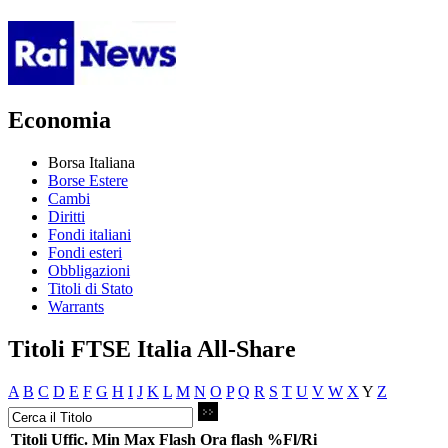
Economia
Borsa Italiana
Borse Estere
Cambi
Diritti
Fondi italiani
Fondi esteri
Obbligazioni
Titoli di Stato
Warrants
Titoli FTSE Italia All-Share
A
B
C
D
E
F
G
H
I
J
K
L
M
N
O
P
Q
R
S
T
U
V
W
X
Y
Z
Titoli
Uffic.
Min
Max
Flash
Ora flash
%Fl/Ri