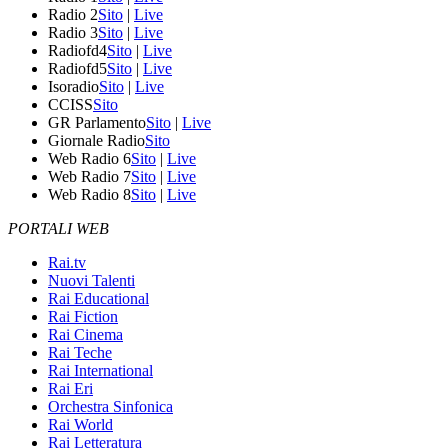
Radio 2
Sito
|
Live
Radio 3
Sito
|
Live
Radiofd4
Sito
|
Live
Radiofd5
Sito
|
Live
Isoradio
Sito
|
Live
CCISS
Sito
GR Parlamento
Sito
|
Live
Giornale Radio
Sito
Web Radio 6
Sito
|
Live
Web Radio 7
Sito
|
Live
Web Radio 8
Sito
|
Live
PORTALI WEB
Rai.tv
Nuovi Talenti
Rai Educational
Rai Fiction
Rai Cinema
Rai Teche
Rai International
Rai Eri
Orchestra Sinfonica
Rai World
Rai Letteratura