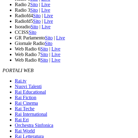
Radio 2
Sito
|
Live
Radio 3
Sito
|
Live
Radiofd4
Sito
|
Live
Radiofd5
Sito
|
Live
Isoradio
Sito
|
Live
CCISS
Sito
GR Parlamento
Sito
|
Live
Giornale Radio
Sito
Web Radio 6
Sito
|
Live
Web Radio 7
Sito
|
Live
Web Radio 8
Sito
|
Live
PORTALI WEB
Rai.tv
Nuovi Talenti
Rai Educational
Rai Fiction
Rai Cinema
Rai Teche
Rai International
Rai Eri
Orchestra Sinfonica
Rai World
Rai Letteratura