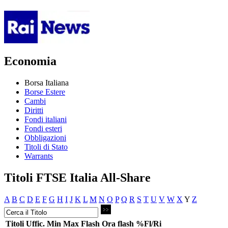
Economia
Borsa Italiana
Borse Estere
Cambi
Diritti
Fondi italiani
Fondi esteri
Obbligazioni
Titoli di Stato
Warrants
Titoli FTSE Italia All-Share
A
B
C
D
E
F
G
H
I
J
K
L
M
N
O
P
Q
R
S
T
U
V
W
X
Y
Z
Titoli
Uffic.
Min
Max
Flash
Ora flash
%Fl/Ri