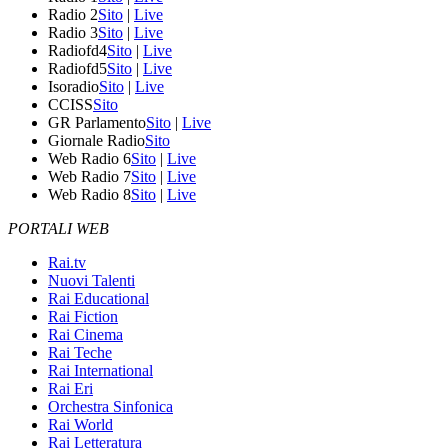
Radio 2
Sito
|
Live
Radio 3
Sito
|
Live
Radiofd4
Sito
|
Live
Radiofd5
Sito
|
Live
Isoradio
Sito
|
Live
CCISS
Sito
GR Parlamento
Sito
|
Live
Giornale Radio
Sito
Web Radio 6
Sito
|
Live
Web Radio 7
Sito
|
Live
Web Radio 8
Sito
|
Live
PORTALI WEB
Rai.tv
Nuovi Talenti
Rai Educational
Rai Fiction
Rai Cinema
Rai Teche
Rai International
Rai Eri
Orchestra Sinfonica
Rai World
Rai Letteratura