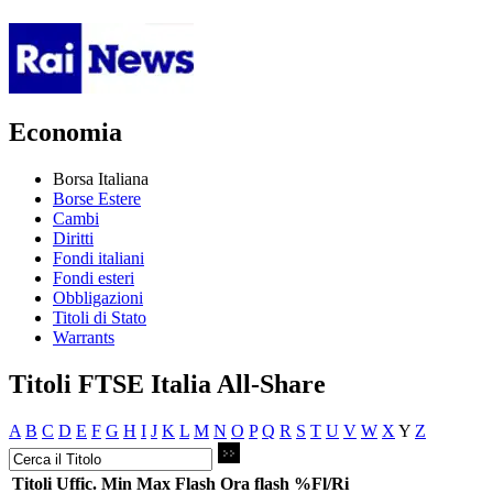
Economia
Borsa Italiana
Borse Estere
Cambi
Diritti
Fondi italiani
Fondi esteri
Obbligazioni
Titoli di Stato
Warrants
Titoli FTSE Italia All-Share
A
B
C
D
E
F
G
H
I
J
K
L
M
N
O
P
Q
R
S
T
U
V
W
X
Y
Z
Titoli
Uffic.
Min
Max
Flash
Ora flash
%Fl/Ri