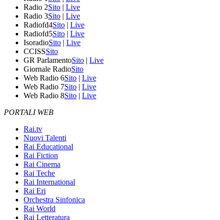
Radio 2
Sito
|
Live
Radio 3
Sito
|
Live
Radiofd4
Sito
|
Live
Radiofd5
Sito
|
Live
Isoradio
Sito
|
Live
CCISS
Sito
GR Parlamento
Sito
|
Live
Giornale Radio
Sito
Web Radio 6
Sito
|
Live
Web Radio 7
Sito
|
Live
Web Radio 8
Sito
|
Live
PORTALI WEB
Rai.tv
Nuovi Talenti
Rai Educational
Rai Fiction
Rai Cinema
Rai Teche
Rai International
Rai Eri
Orchestra Sinfonica
Rai World
Rai Letteratura