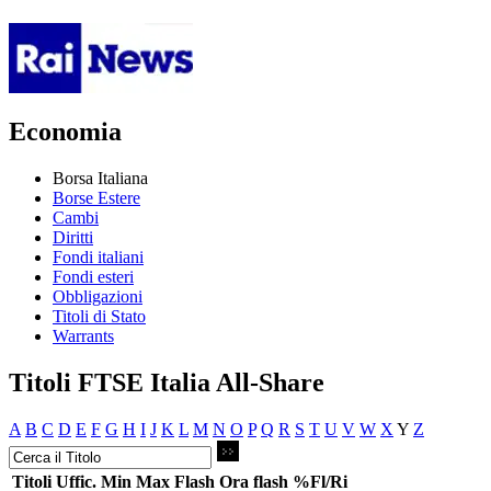
Economia
Borsa Italiana
Borse Estere
Cambi
Diritti
Fondi italiani
Fondi esteri
Obbligazioni
Titoli di Stato
Warrants
Titoli FTSE Italia All-Share
A
B
C
D
E
F
G
H
I
J
K
L
M
N
O
P
Q
R
S
T
U
V
W
X
Y
Z
Titoli
Uffic.
Min
Max
Flash
Ora flash
%Fl/Ri