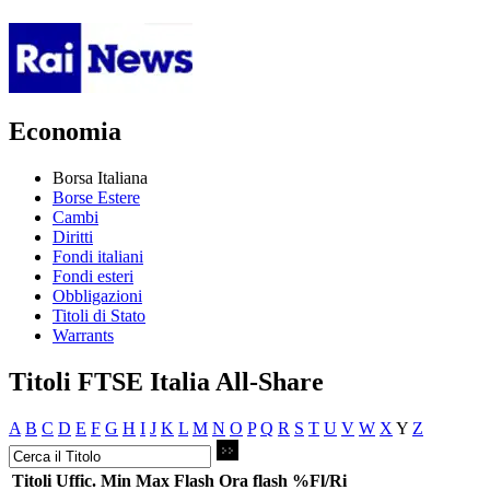
Economia
Borsa Italiana
Borse Estere
Cambi
Diritti
Fondi italiani
Fondi esteri
Obbligazioni
Titoli di Stato
Warrants
Titoli FTSE Italia All-Share
A
B
C
D
E
F
G
H
I
J
K
L
M
N
O
P
Q
R
S
T
U
V
W
X
Y
Z
Titoli
Uffic.
Min
Max
Flash
Ora flash
%Fl/Ri