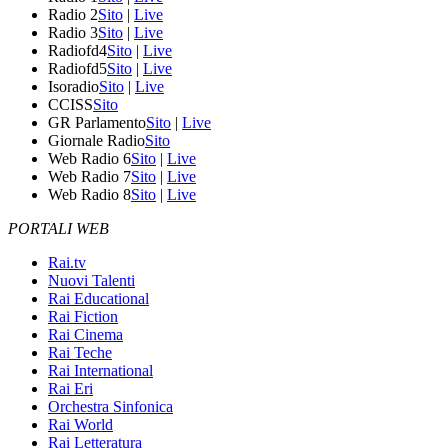
Radio 2
Sito
|
Live
Radio 3
Sito
|
Live
Radiofd4
Sito
|
Live
Radiofd5
Sito
|
Live
Isoradio
Sito
|
Live
CCISS
Sito
GR Parlamento
Sito
|
Live
Giornale Radio
Sito
Web Radio 6
Sito
|
Live
Web Radio 7
Sito
|
Live
Web Radio 8
Sito
|
Live
PORTALI WEB
Rai.tv
Nuovi Talenti
Rai Educational
Rai Fiction
Rai Cinema
Rai Teche
Rai International
Rai Eri
Orchestra Sinfonica
Rai World
Rai Letteratura