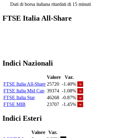
Dati di borsa italiana ritardati di 15 minuti
FTSE Italia All-Share
Indici Nazionali
Valore
Var.
FTSE Italia All-Share
25720
-1.40%
FTSE Italia Mid Cap
39374
-1.08%
FTSE Italia Star
46268
-0.87%
FTSE MIB
23707
-1.45%
Indici Esteri
Valore
Var.