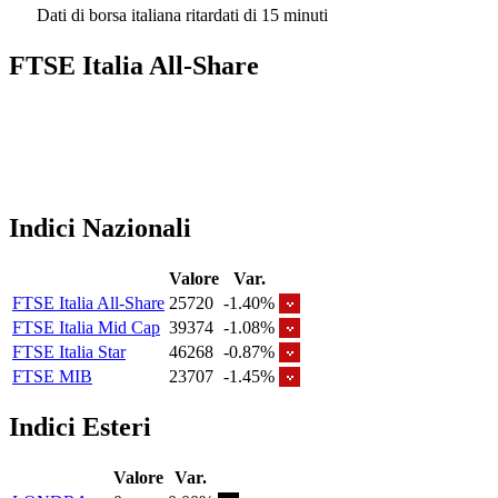
Dati di borsa italiana ritardati di 15 minuti
FTSE Italia All-Share
Indici Nazionali
Valore
Var.
FTSE Italia All-Share
25720
-1.40%
FTSE Italia Mid Cap
39374
-1.08%
FTSE Italia Star
46268
-0.87%
FTSE MIB
23707
-1.45%
Indici Esteri
Valore
Var.