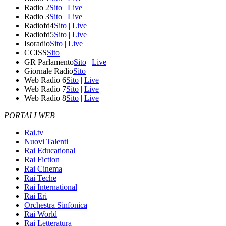
Radio 2
Sito
|
Live
Radio 3
Sito
|
Live
Radiofd4
Sito
|
Live
Radiofd5
Sito
|
Live
Isoradio
Sito
|
Live
CCISS
Sito
GR Parlamento
Sito
|
Live
Giornale Radio
Sito
Web Radio 6
Sito
|
Live
Web Radio 7
Sito
|
Live
Web Radio 8
Sito
|
Live
PORTALI WEB
Rai.tv
Nuovi Talenti
Rai Educational
Rai Fiction
Rai Cinema
Rai Teche
Rai International
Rai Eri
Orchestra Sinfonica
Rai World
Rai Letteratura