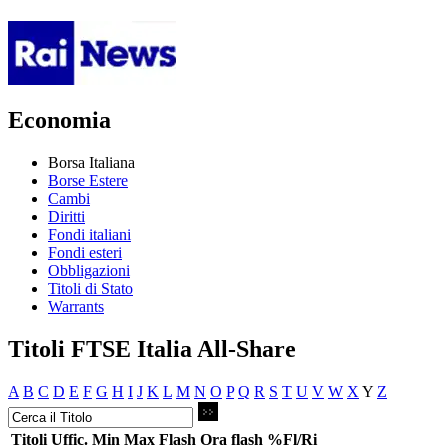
Economia
Borsa Italiana
Borse Estere
Cambi
Diritti
Fondi italiani
Fondi esteri
Obbligazioni
Titoli di Stato
Warrants
Titoli FTSE Italia All-Share
A
B
C
D
E
F
G
H
I
J
K
L
M
N
O
P
Q
R
S
T
U
V
W
X
Y
Z
Titoli
Uffic.
Min
Max
Flash
Ora flash
%Fl/Ri