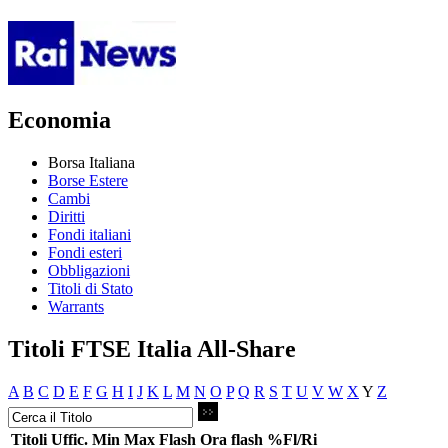
Economia
Borsa Italiana
Borse Estere
Cambi
Diritti
Fondi italiani
Fondi esteri
Obbligazioni
Titoli di Stato
Warrants
Titoli FTSE Italia All-Share
A
B
C
D
E
F
G
H
I
J
K
L
M
N
O
P
Q
R
S
T
U
V
W
X
Y
Z
Titoli
Uffic.
Min
Max
Flash
Ora flash
%Fl/Ri