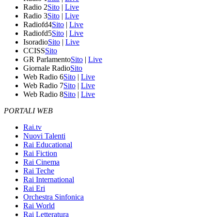
Radio 2
Sito
|
Live
Radio 3
Sito
|
Live
Radiofd4
Sito
|
Live
Radiofd5
Sito
|
Live
Isoradio
Sito
|
Live
CCISS
Sito
GR Parlamento
Sito
|
Live
Giornale Radio
Sito
Web Radio 6
Sito
|
Live
Web Radio 7
Sito
|
Live
Web Radio 8
Sito
|
Live
PORTALI WEB
Rai.tv
Nuovi Talenti
Rai Educational
Rai Fiction
Rai Cinema
Rai Teche
Rai International
Rai Eri
Orchestra Sinfonica
Rai World
Rai Letteratura